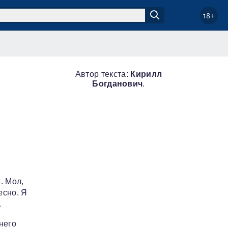
18+
Автор текста:
Кирилл
Богданович
.
. Мол,
есно. Я
.
него