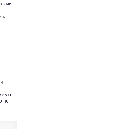
тными
и к
.
ки
схемы
о не