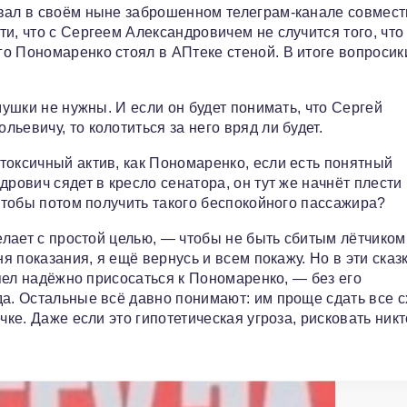
ивал в своём ныне заброшенном телеграм-канале совмес
и, что с Сергеем Александровичем не случится того, что
о Пономаренко стоял в АПтеке стеной. В итоге вопросик
мушки не нужны. И если он будет понимать, что Сергей
ьевичу, то колотиться за него вряд ли будет.
токсичный актив, как Пономаренко, если есть понятный
дрович сядет в кресло сенатора, он тут же начнёт плести
 чтобы потом получить такого беспокойного пассажира?
делает с простой целью, — чтобы не быть сбитым лётчиком
ня показания, я ещё вернусь и всем покажу. Но в эти сказ
спел надёжно присосаться к Пономаренко, — без его
да. Остальные всё давно понимают: им проще сдать все 
чке. Даже если это гипотетическая угроза, рисковать никт