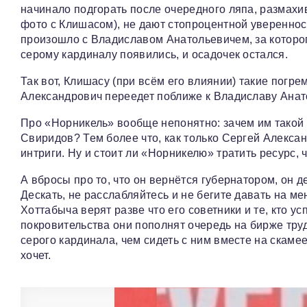
начинало подгорать после очередного ляпа, размах
фото с Клишасом), не дают стопроцентной уверенност
произошло с Владиславом Анатольевичем, за которог
серому кардиналу появились, и осадочек остался.
Так вот, Клишасу (при всём его влиянии) такие погре
Александрович переедет поближе к Владиславу Анатол
Про «Норникель» вообще непонятно: зачем им такой 
Свиридов? Тем более что, как только Сергей Алексан
интриги. Ну и стоит ли «Норникелю» тратить ресурс,
А вбросы про то, что он вернётся губернатором, он 
Дескать, не расслабляйтесь и не бегите давать на ме
Хоттабыча верят разве что его советники и те, кто у
покровительства они пополнят очередь на бирже тру
серого кардинала, чем сидеть с ним вместе на скамее
хочет.