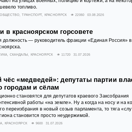
ечают на улицах военных, полицию и кортежи, а на некот
шевело топливо.
ОБЩЕСТВО
ТРАНСПОРТ
КРАСНОЯРСК
22060
03.08.2026
и в красноярском горсовете
я должность — руководитель фракции «Единая Россия» в
сноярска.
ТИКА
СКАНДАЛЫ
КРАСНОЯРСК
11720
31.07.2026
чёс «медведей»: депутаты партии вла
о городам и сёлам
ионно становятся для депутатов краевого Заксобрания
тенсивной работы «на земле». Ну а когда на носу и на к
го переизбрания в новый созыв парламента, то тяга «слу
гиона становится просто неудержимой.
А
КРАСНОЯРСК
9600
31.07.2026