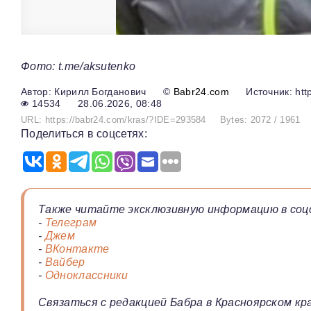
Фото: t.me/aksutenko
Кирилл Богданович
©
Babr24.com
Источник: http
14534
28.06.2026, 08:48
URL: https://babr24.com/kras/?IDE=293584
Bytes: 2072 / 1961
Поделиться в соцсетях:
Также читайте эксклюзивную информацию в соц
-
Телеграм
-
Джем
-
ВКонтакте
-
Вайбер
-
Одноклассники
Связаться с редакцией Бабра в Красноярском кра