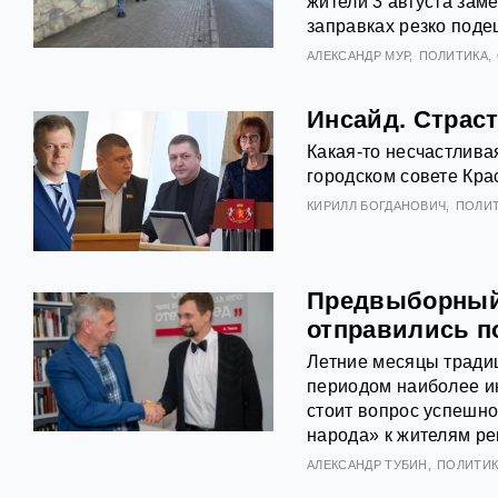
жители 3 августа зам
заправках резко поде
АЛЕКСАНДР МУР
ПОЛИТИКА
Инсайд. Страст
Какая-то несчастлива
городском совете Кра
КИРИЛЛ БОГДАНОВИЧ
ПОЛИ
Предвыборный 
отправились п
Летние месяцы традиц
периодом наиболее ин
стоит вопрос успешно
народа» к жителям ре
АЛЕКСАНДР ТУБИН
ПОЛИТИК