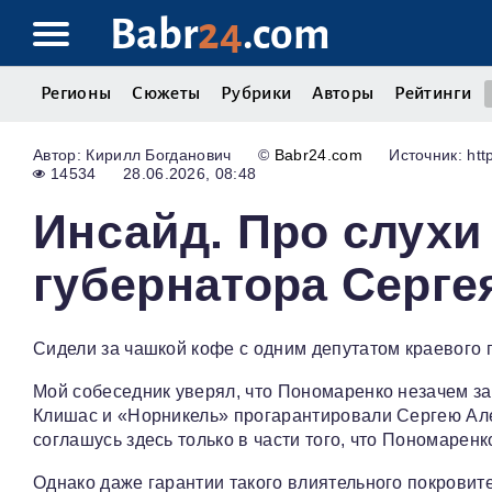
Babr
24
.com
Регионы
Сюжеты
Рубрики
Авторы
Рейтинги
Кирилл Богданович
©
Babr24.com
Источник: http
14534
28.06.2026, 08:48
Инсайд. Про слухи
губернатора Серге
Сидели за чашкой кофе с одним депутатом краевого 
Мой собеседник уверял, что Пономаренко незачем зап
Клишас и «Норникель» прогарантировали Сергею Алек
соглашусь здесь только в части того, что Пономаренк
Однако даже гарантии такого влиятельного покровите