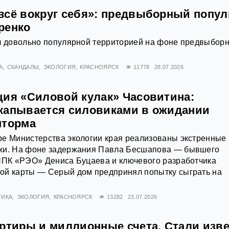
всё вокруг себя»: предвыборный попу
ренко
ал довольно популярной территорией на фоне предвыбор
А
СКАНДАЛЫ
ЭКОЛОГИЯ
КРАСНОЯРСК
11778
28.07.2026
ция «Силовой кулак» Часовитина:
капывается силовиками в ожидании
шторма
ре Министерства экологии края реализованы экстренные
ки. На фоне задержания Павла Бесшапова — бывшего
 ППК «РЭО» Дениса Буцаева и ключевого разработчика
ой карты — Серый дом предпринял попытку сыграть на
ТИКА
ЭКОЛОГИЯ
КРАСНОЯРСК
13282
23.07.2026
артиры и миллионные счета. Стали изв