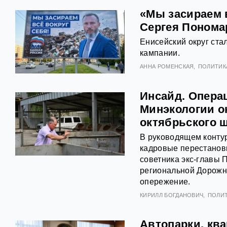
«Мы засираем 
Сергея Понома
Енисейский округ ст
кампании.
АННА РОМЕНСКАЯ
ПОЛИТИК
Инсайд. Опера
Минэкологии о
октябрьского 
В руководящем конту
кадровые перестанов
советника экс-главы
региональной Дорожн
опережение.
КИРИЛЛ БОГДАНОВИЧ
ПОЛИ
Автопарки, кв