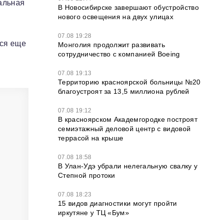
альная
В Новосибирске завершают обустройство
нового освещения на двух улицах
07.08 19:28
тся еще
Монголия продолжит развивать
сотрудничество с компанией Boeing
07.08 19:13
Территорию красноярской больницы №20
благоустроят за 13,5 миллиона рублей
07.08 19:12
В красноярском Академгородке построят
семиэтажный деловой центр с видовой
террасой на крыше
07.08 18:58
В Улан-Удэ убрали нелегальную свалку у
Степной протоки
07.08 18:23
15 видов диагностики могут пройти
иркутяне у ТЦ «Бум»