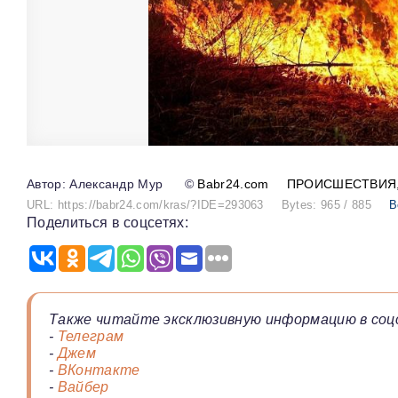
Александр Мур
©
Babr24.com
ПРОИСШЕСТВИЯ
URL: https://babr24.com/kras/?IDE=293063
Bytes: 965 / 885
В
Поделиться в соцсетях:
Также читайте эксклюзивную информацию в соц
-
Телеграм
-
Джем
-
ВКонтакте
-
Вайбер