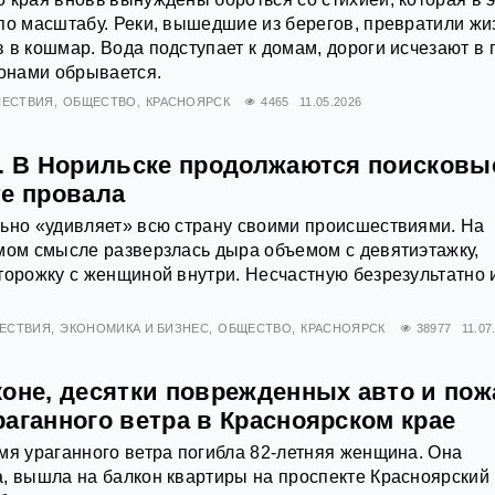
по масштабу. Реки, вышедшие из берегов, превратили жи
 в кошмар. Вода подступает к домам, дороги исчезают в г
йонами обрывается.
ЕСТВИЯ
ОБЩЕСТВО
КРАСНОЯРСК
4465
11.05.2026
а. В Норильске продолжаются поисковы
те провала
льно «удивляет» всю страну своими происшествиями. На
мом смысле разверзлась дыра объемом с девятиэтажку,
торожку с женщиной внутри. Несчастную безрезультатно 
ЕСТВИЯ
ЭКОНОМИКА И БИЗНЕС
ОБЩЕСТВО
КРАСНОЯРСК
38977
11.07
коне, десятки поврежденных авто и пож
аганного ветра в Красноярском крае
мя ураганного ветра погибла 82-летняя женщина. Она
, вышла на балкон квартиры на проспекте Красноярский