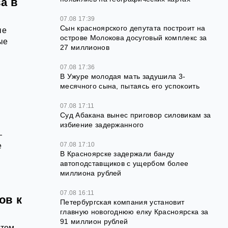
а в
07.08 17:39
Сын красноярского депутата построит на
ые
острове Молокова досуговый комплекс за
ые
27 миллионов
07.08 17:36
В Ужуре молодая мать задушила 3-
месячного сына, пытаясь его успокоить
07.08 17:11
Суд Абакана вынес приговор силовикам за
избиение задержанного
—
07.08 17:10
е
В Красноярске задержали банду
автоподставщиков с ущербом более
миллиона рублей
07.08 16:11
ов к
Петербургская компания установит
главную новогоднюю елку Красноярска за
91 миллион рублей
этом