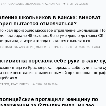
ТВИЯ
СКАНДАЛЫ
ЗДОРОВЬЕ
КРАСНОЯРСК
5708
26.02.2025
вление школьников в Канске: виноват
мэрия пытается отмолчаться?
го края произошло массовое отравление школьников. По
, пострадало 48 человек. Дело уже дошло до главы СК
стрыкина, а мэрия города пытается отмолчаться.
ШЕСТВИЯ
ОБРАЗОВАНИЕ
ОБЩЕСТВО
КРАСНОЯРСК
7166
25.11.2024
ктивистка порезала себе руки в зале су
озащитница из Красноярска, порезала себе руки в зале с
а свое несогласие с вынесенным ей приговором – штраф
цейского.
СТВИЯ
КРАСНОЯРСК
8526
08.10.2024
 полицейские протащили женщину по
задержании за бутылку пива. Видео