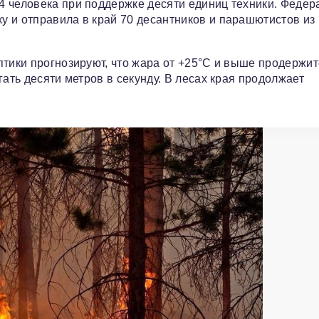
4 человека при поддержке десяти единиц техники. Федер
 и отправила в край 70 десантников и парашютистов из
птики прогнозируют, что жара от +25°C и выше продержи
гать десяти метров в секунду. В лесах края продолжает