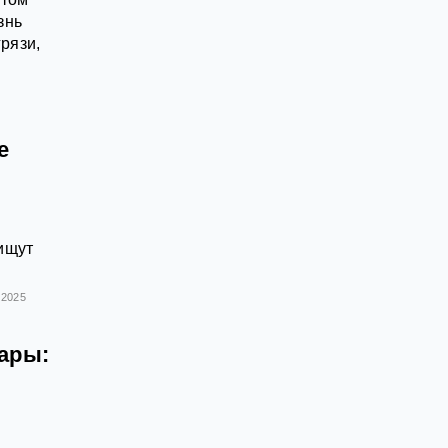
знь
рязи,
е
ищут
.2025
ары: