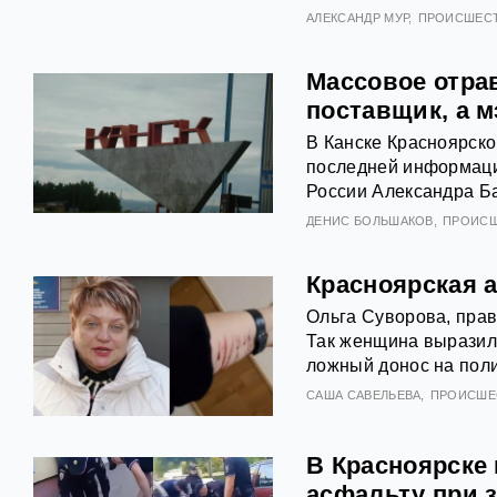
АЛЕКСАНДР МУР
ПРОИСШЕС
Массовое отра
поставщик, а 
В Канске Красноярско
последней информации
России Александра Ба
ДЕНИС БОЛЬШАКОВ
ПРОИС
Красноярская а
Ольга Суворова, прав
Так женщина выразил
ложный донос на поли
САША САВЕЛЬЕВА
ПРОИСШЕ
В Красноярске
асфальту при 