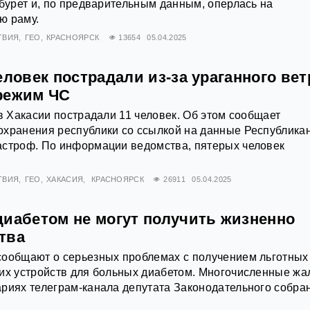
абурет и, по предварительным данным, оперлась на
ю раму.
ТВИЯ
ГЕО
КРАСНОЯРСК
13654
05.04.2025
еловек пострадали из-за ураганного вет
режим ЧС
 в Хакасии пострадали 11 человек. Об этом сообщает
охранения республики со ссылкой на данные Республика
астроф. По информации ведомства, пятерых человек
ТВИЯ
ГЕО
ХАКАСИЯ
КРАСНОЯРСК
26911
05.04.2025
диабетом не могут получить жизненно
тва
сообщают о серьезных проблемах с получением льготных
ких устройств для больных диабетом. Многочисленные ж
риях телеграм-канала депутата Законодательного собра