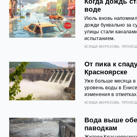
Когда дождь с
воде
Июль вновь напомнил 
дожди буквально за с
улицы стали каналами
испытанием.
КСЮША МОРОЗОВА
ПРОИСШ
От пика к спад
Красноярске
Уже больше месяца в 
уровень воды в Енис
изменения в отметках
КСЮША МОРОЗОВА
ПРОИСШ
Вода выше обещ
паводкам
Жители Красноярского