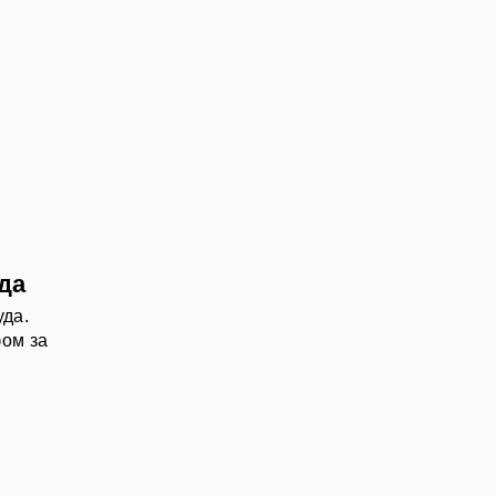
да
уда.
ом за