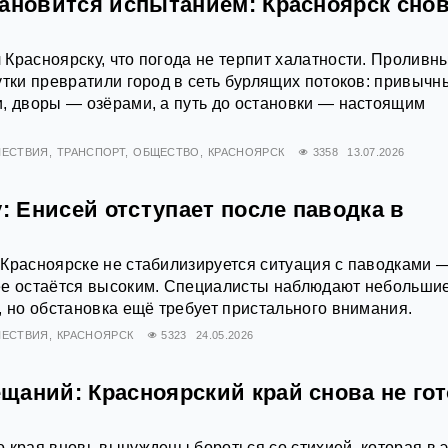
тановится испытанием: Красноярск снов
Красноярску, что погода не терпит халатности. Проливн
утки превратили город в сеть бурлящих потоков: привычн
, дворы — озёрами, а путь до остановки — настоящим
ЕСТВИЯ
ТРАНСПОРТ
ОБЩЕСТВО
КРАСНОЯРСК
3358
13.07.2026
у: Енисей отступает после паводка в
Красноярске не стабилизируется ситуация с паводками 
ее остаётся высоким. Специалисты наблюдают небольши
, но обстановка ещё требует пристального внимания.
ЕСТВИЯ
КРАСНОЯРСК
5323
24.05.2026
аний: Красноярский край снова не гот
 края вновь вынуждены бороться со стихией, которая в 