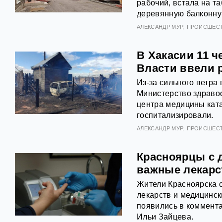
рабочий, встала на т
деревянную балконну
АЛЕКСАНДР МУР
ПРОИСШЕС
В Хакасии 11 ч
Власти ввели 
Из-за сильного ветра
Министерство здраво
центра медицины кат
госпитализировали.
АЛЕКСАНДР МУР
ПРОИСШЕС
Красноярцы с 
важные лекарс
Жители Красноярска 
лекарств и медицинс
появились в коммента
Ильи Зайцева.