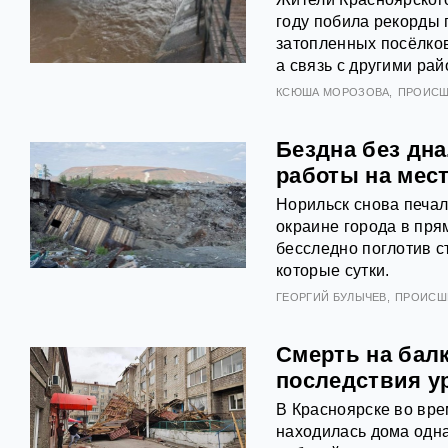
году побила рекорды 
затопленных посёлков
а связь с другими ра
КСЮША МОРОЗОВА
ПРОИСШ
Бездна без дн
работы на мес
Норильск снова печа
окраине города в пря
бесследно поглотив с
которые сутки.
ГЕОРГИЙ БУЛЫЧЕВ
ПРОИСШ
Смерть на бал
последствия ур
В Красноярске во вре
находилась дома одна