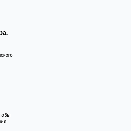
ра.
нского
алобы
ния