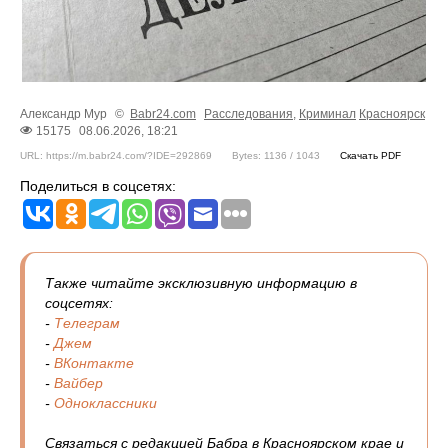
Александр Мур
©
Babr24.com
Расследования
,
Криминал
Красноярск
15175
08.06.2026, 18:21
URL: https://m.babr24.com/?IDE=292869
Bytes: 1136 / 1043
Скачать PDF
Поделиться в соцсетях:
Также читайте эксклюзивную информацию в
соцсетях:
-
Телеграм
-
Джем
-
ВКонтакте
-
Вайбер
-
Одноклассники
Связаться с редакцией Бабра в Красноярском крае и