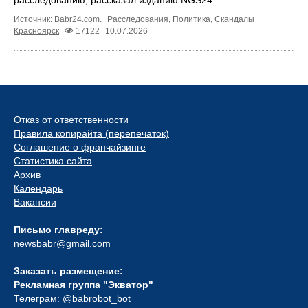
расследованию, рассказал изданию NGS24.
Источник:
Babr24.com
.
Расследования
,
Политика
,
Скандалы
Красноярск
17122
10.07.2026
Отказ от ответственности
Правила копирайта (перепечаток)
Соглашение о франчайзинге
Статистика сайта
Архив
Календарь
Вакансии
Письмо главреду:
newsbabr@gmail.com
Заказать размещение:
Рекламная группа "Экватор"
Телеграм:
@babrobot_bot