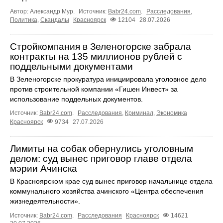
Автор: Александр Мур.
Источник:
Babr24.com
.
Расследования
,
Политика
,
Скандалы
Красноярск
12104
28.07.2026
Стройкомпания в Зеленогорске забрала
контракты на 135 миллионов рублей с
поддельными документами
В Зеленогорске прокуратура инициировала уголовное дело
против строительной компании «Гишен Инвест» за
использование поддельных документов.
Источник:
Babr24.com
.
Расследования
,
Криминал
,
Экономика
Красноярск
9734
27.07.2026
Лимиты на собак обернулись уголовным
делом: суд вынес приговор главе отдела
мэрии Ачинска
В Красноярском крае суд вынес приговор начальнице отдела
коммунального хозяйства ачинского «Центра обеспечения
жизнедеятельности».
Источник:
Babr24.com
.
Расследования
Красноярск
14621