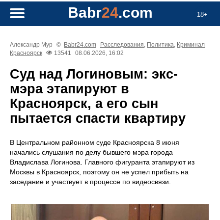
Babr
24
.com
18+
Александр Мур
©
Babr24.com
Расследования
,
Политика
,
Криминал
Красноярск
13541
08.06.2026, 16:02
Суд над Логиновым: экс-
мэра этапируют в
Красноярск, а его сын
пытается спасти квартиру
В Центральном районном суде Красноярска 8 июня
начались слушания по делу бывшего мэра города
Владислава Логинова. Главного фигуранта этапируют из
Москвы в Красноярск, поэтому он не успел прибыть на
заседание и участвует в процессе по видеосвязи.