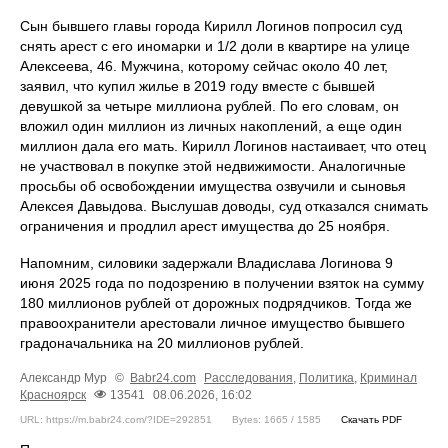
Сын бывшего главы города Кирилл Логинов попросил суд
снять арест с его иномарки и 1/2 доли в квартире на улице
Алексеева, 46. Мужчина, которому сейчас около 40 лет,
заявил, что купил жилье в 2019 году вместе с бывшей
девушкой за четыре миллиона рублей. По его словам, он
вложил один миллион из личных накоплений, а еще один
миллион дала его мать. Кирилл Логинов настаивает, что отец
не участвовал в покупке этой недвижимости. Аналогичные
просьбы об освобождении имущества озвучили и сыновья
Алексея Давыдова. Выслушав доводы, суд отказался снимать
ограничения и продлил арест имущества до 25 ноября.
Напомним, силовики задержали Владислава Логинова 9
июня 2025 года по подозрению в получении взяток на сумму
180 миллионов рублей от дорожных подрядчиков. Тогда же
правоохранители арестовали личное имущество бывшего
градоначальника на 20 миллионов рублей.
Александр Мур
©
Babr24.com
Расследования
,
Политика
,
Криминал
Красноярск
13541
08.06.2026, 16:02
URL: https://m.babr24.com/?IDE=292851
Bytes: 1665 / 1585
Скачать PDF