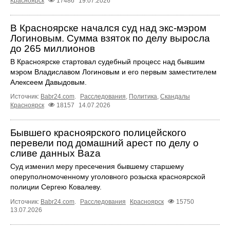
Красноярск
17486
19.07.2026
В Красноярске начался суд над экс-мэром
Логиновым. Сумма взяток по делу выросла
до 265 миллионов
В Красноярске стартовал судебный процесс над бывшим
мэром Владиславом Логиновым и его первым заместителем
Алексеем Давыдовым.
Источник:
Babr24.com
.
Расследования
,
Политика
,
Скандалы
Красноярск
18157
14.07.2026
Бывшего красноярского полицейского
перевели под домашний арест по делу о
сливе данных Baza
Суд изменил меру пресечения бывшему старшему
оперуполномоченному уголовного розыска красноярской
полиции Сергею Ковалеву.
Источник:
Babr24.com
.
Расследования
Красноярск
15750
13.07.2026