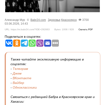
Александр Мур
©
Babr24.com
Здоровье
Красноярск
3700
03.06.2026, 14:43
URL: https://m.babr24.com/?IDE=292663
Bytes: 1008 / 928
Скачать PDF
Поделиться в соцсетях:
Также читайте эксклюзивную информацию в
соцсетях:
-
Телеграм
-
Джем
-
ВКонтакте
-
Вайбер
-
Одноклассники
Связаться с редакцией Бабра в Красноярском крае и
Хакасии: