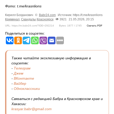
Фото: t.me/krasnlions
Кирилл Богданович
©
Babr24.com
Источник: https://t.me/krasnlions
Криминал
,
Скандалы
Красноярск
3921
21.05.2026, 20:15
URL: https://m.babr24.com/?IDE=292214
Bytes: 1877 / 1745
Скачать PDF
Поделиться в соцсетях:
Также читайте эксклюзивную информацию в
соцсетях:
-
Телеграм
-
Джем
-
ВКонтакте
-
Вайбер
-
Одноклассники
Связаться с редакцией Бабра в Красноярском крае и
Хакасии:
krasyar.babr@gmail.com