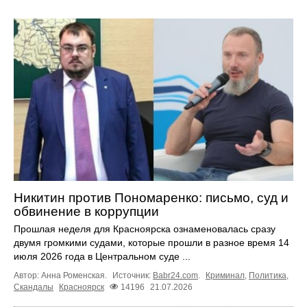
Никитин против Пономаренко: письмо, суд и
обвинение в коррупции
Прошлая неделя для Красноярска ознаменовалась сразу
двумя громкими судами, которые прошли в разное время 14
июля 2026 года в Центральном суде ...
Автор: Анна Роменская.
Источник:
Babr24.com
.
Криминал
,
Политика
,
Скандалы
Красноярск
14196
21.07.2026