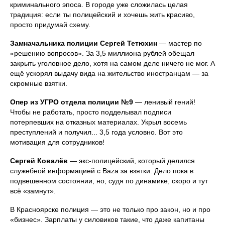
криминального эпоса. В городе уже сложилась целая
традиция: если ты полицейский и хочешь жить красиво,
просто придумай схему.
Замначальника полиции Сергей Тетюхин
— мастер по
«решению вопросов». За 3,5 миллиона рублей обещал
закрыть уголовное дело, хотя на самом деле ничего не мог. А
ещё ускорял выдачу вида на жительство иностранцам — за
скромные взятки.
Опер из УГРО отдела полиции №9
— ленивый гений!
Чтобы не работать, просто подделывал подписи
потерпевших на отказных материалах. Укрыл восемь
преступлений и получил... 3,5 года условно. Вот это
мотивация для сотрудников!
Сергей Ковалёв
— экс-полицейский, который делился
служебной информацией с Baza за взятки. Дело пока в
подвешенном состоянии, но, судя по динамике, скоро и тут
всё «замнут».
В Красноярске полиция — это не только про закон, но и про
«бизнес». Зарплаты у силовиков такие, что даже капитаны