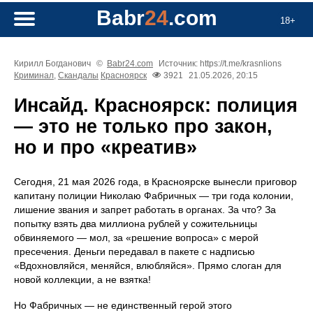
Babr
24
.com
18+
Кирилл Богданович
©
Babr24.com
Источник: https://t.me/krasnlions
Криминал
,
Скандалы
Красноярск
3921
21.05.2026, 20:15
Инсайд. Красноярск: полиция
— это не только про закон,
но и про «креатив»
Сегодня, 21 мая 2026 года, в Красноярске вынесли приговор
капитану полиции Николаю Фабричных — три года колонии,
лишение звания и запрет работать в органах. За что? За
попытку взять два миллиона рублей у сожительницы
обвиняемого — мол, за «решение вопроса» с мерой
пресечения. Деньги передавал в пакете с надписью
«Вдохновляйся, меняйся, влюбляйся». Прямо слоган для
новой коллекции, а не взятка!
Но Фабричных — не единственный герой этого