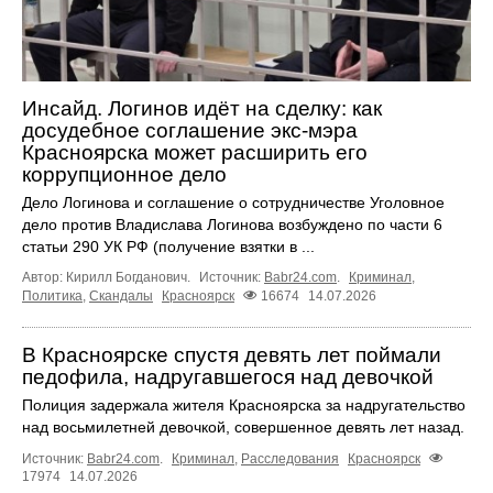
Инсайд. Логинов идёт на сделку: как
досудебное соглашение экс‑мэра
Красноярска может расширить его
коррупционное дело
Дело Логинова и соглашение о сотрудничестве Уголовное
дело против Владислава Логинова возбуждено по части 6
статьи 290 УК РФ (получение взятки в ...
Автор: Кирилл Богданович.
Источник:
Babr24.com
.
Криминал
,
Политика
,
Скандалы
Красноярск
16674
14.07.2026
В Красноярске спустя девять лет поймали
педофила, надругавшегося над девочкой
Полиция задержала жителя Красноярска за надругательство
над восьмилетней девочкой, совершенное девять лет назад.
Источник:
Babr24.com
.
Криминал
,
Расследования
Красноярск
17974
14.07.2026