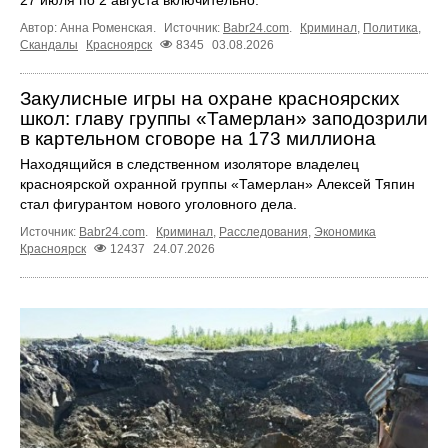
27 июля по 2 августа включительно.
Автор: Анна Роменская.
Источник:
Babr24.com
.
Криминал
,
Политика
,
Скандалы
Красноярск
8345
03.08.2026
Закулисные игры на охране красноярских
школ: главу группы «Тамерлан» заподозрили
в картельном сговоре на 173 миллиона
Находящийся в следственном изоляторе владелец
красноярской охранной группы «Тамерлан» Алексей Тяпин
стал фигурантом нового уголовного дела.
Источник:
Babr24.com
.
Криминал
,
Расследования
,
Экономика
Красноярск
12437
24.07.2026