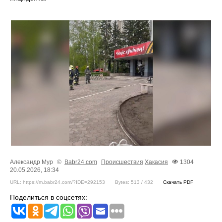
Александр Мур
©
Babr24.com
Происшествия
Хакасия
1304
20.05.2026, 18:34
URL: https://m.babr24.com/?IDE=292153
Bytes: 513 / 432
Скачать PDF
Поделиться в соцсетях: