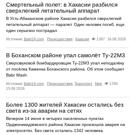
Смертельный полет: в Хакасии разбился
сверхлегкий летательный аппарат
В Усть-Абаканском районе Хакасии разбился сверхлегкий
летательный аппарат — паралет. Один человек погиб, еще
один серьезно пострадал.
Источник:
Babr24.com
.
Происшествия
Хакасия
1397
16.06.2026
В Боханском районе упал самолёт Ту‑22М3
Сверхзвуковой бомбардировщик Ту‑22М3 упал неподалёку
от посёлка Каменка Боханского района. Об этом сообщает
Babr Mash.
Источник:
Babr24.com
.
Происшествия
,
Транспорт
Мир
1705
15.06.2026
Более 1300 жителей Хакасии остались без
света из-за аварии на сетях
Вечером 14 июня в четырех населенных пунктах
Орджоникидзевского района Хакасии произошла авария на
электросетях. Без света остались 1342 человека.