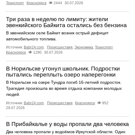
Транспорт
Красноярск
2444
30.07.2026
Три раза в неделю по лимиту: жители
эвенкийского Байкита остались без бензина
В эвенкийском селе Байкит возник острый дефицит
автомобильного топлива.
Источник:
Babr24.com
.
Происшествия
,
Экономика
,
Транспорт
Красноярск
1290
30.07.2026
В Норильске утонул школьник. Подростки
пытались переплыть озеро наперегонки
В Норильске на озере Тундра погиб 16-летний подросток.
Трагедия произошла во время отдыха компании молодых
людей.
Источник:
Babr24.com
.
Происшествия
Красноярск
952
29.07.2026
В Прибайкалье у воды пропали два человека
Два человека пропали у водоёмов Иркутской области. Один