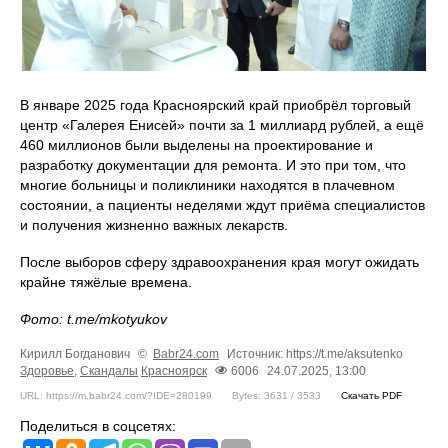
В январе 2025 года Красноярский край приобрёл торговый
центр «Галерея Енисей» почти за 1 миллиард рублей, а ещё
460 миллионов были выделены на проектирование и
разработку документации для ремонта. И это при том, что
многие больницы и поликлиники находятся в плачевном
состоянии, а пациенты неделями ждут приёма специалистов
и получения жизненно важных лекарств.
После выборов сферу здравоохранения края могут ожидать
крайне тяжёлые времена.
Фото: t.me/mkotyukov
Кирилл Богданович
©
Babr24.com
Источник: https://t.me/aksutenko
Здоровье
,
Скандалы
Красноярск
6006
24.07.2025, 13:00
URL: https://m.babr24.com/?IDE=280199
Bytes: 3631 / 3533
Скачать PDF
Поделиться в соцсетях: