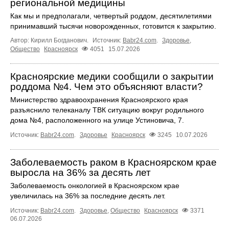
региональной медицины
Как мы и предполагали, четвертый роддом, десятилетиями
принимавший тысячи новорожденных, готовится к закрытию.
Автор: Кирилл Богданович.
Источник:
Babr24.com
.
Здоровье
,
Общество
Красноярск
4051
15.07.2026
Красноярские медики сообщили о закрытии
роддома №4. Чем это объясняют власти?
Министерство здравоохранения Красноярского края
разъяснило телеканалу ТВК ситуацию вокруг родильного
дома №4, расположенного на улице Устиновича, 7.
Источник:
Babr24.com
.
Здоровье
Красноярск
3245
10.07.2026
Заболеваемость раком в Красноярском крае
выросла на 36% за десять лет
Заболеваемость онкологией в Красноярском крае
увеличилась на 36% за последние десять лет.
Источник:
Babr24.com
.
Здоровье
,
Общество
Красноярск
3371
06.07.2026