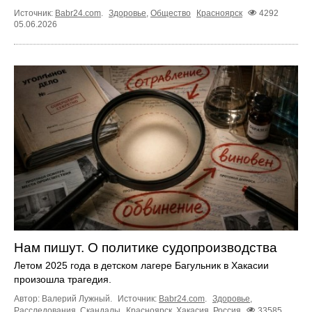
Источник:
Babr24.com
.
Здоровье
,
Общество
Красноярск
4292
05.06.2026
Нам пишут. О политике судопроизводства
Летом 2025 года в детском лагере Багульник в Хакасии
произошла трагедия.
Автор: Валерий Лужный.
Источник:
Babr24.com
.
Здоровье
,
Расследования
,
Скандалы
Красноярск
,
Хакасия
,
Россия
33585