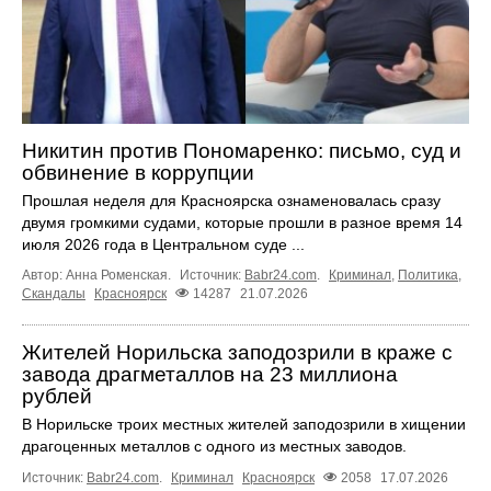
Никитин против Пономаренко: письмо, суд и
обвинение в коррупции
Прошлая неделя для Красноярска ознаменовалась сразу
двумя громкими судами, которые прошли в разное время 14
июля 2026 года в Центральном суде ...
Автор: Анна Роменская.
Источник:
Babr24.com
.
Криминал
,
Политика
,
Скандалы
Красноярск
14287
21.07.2026
Жителей Норильска заподозрили в краже с
завода драгметаллов на 23 миллиона
рублей
В Норильске троих местных жителей заподозрили в хищении
драгоценных металлов с одного из местных заводов.
Источник:
Babr24.com
.
Криминал
Красноярск
2058
17.07.2026