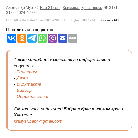
Александр Мур
©
Babr24.com
Криминал
Красноярск
3471
31.05.2024, 17:00
URL: https://m.babr24.com/?IDE=260661
Bytes: 794 / 714
Скачать PDF
Поделиться в соцсетях:
Также читайте эксклюзивную информацию в
соцсетях:
-
Телеграм
-
Джем
-
ВКонтакте
-
Вайбер
-
Одноклассники
Связаться с редакцией Бабра в Красноярском крае и
Хакасии:
krasyar.babr@gmail.com