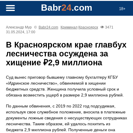
Babr
24
.com
18+
Александр Мур
©
Babr24.com
Криминал
Красноярск
3471
31.05.2024, 17:00
В Красноярском крае главбух
лесничества осуждена за
хищение ₽2,9 миллиона
Суд вынес приговор бывшему главному бухгалтеру КГБУ
«Идринское лесничество», обвиняемой в хищении
бюджетных средств. Женщина получила условный срок и
обязана возместить ущерб в размере 2,9 миллиона рублей.
По данным обвинения, с 2019 по 2022 год подсудимая,
используя свое служебное положение, вносила в платежные
документы ложные сведения о несуществующих сотрудниках
лесничества. Таким образом, ей удалось похитить из
бюджета 2,9 миллиона рублей. Полученные деньги она