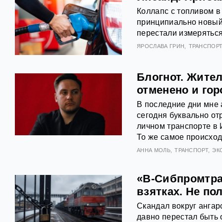
Коллапс с топливом в
принципиально новый
перестали измеряться
ЯРОСЛАВА ГРИН
ТРАНСПОР
Блогнот. Жите
отменено и го
В последние дни мне 
сегодня буквально от
личном транспорте в И
То же самое происход
АННА МОЛЬ
ТРАНСПОРТ
ЭК
«В-Сибпромтра
взятках. Не по
Скандал вокруг ангар
давно перестал быть 