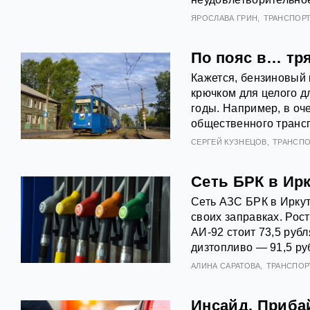
ЯРОСЛАВА ГРИН
ТРАНСПОР
По пояс в… тря
Кажется, бензиновый 
крючком для целого д
годы. Например, в оч
общественного трансп
СЕРГЕЙ КУЗНЕЦОВ
ТРАНСПО
Сеть БРК в Ир
Сеть АЗС БРК в Иркут
своих заправках. Рост
АИ‑92 стоит 73,5 рубл
дизтопливо — 91,5 ру
АЛИНА САРАТОВА
ТРАНСПОР
Инсайд. Приба