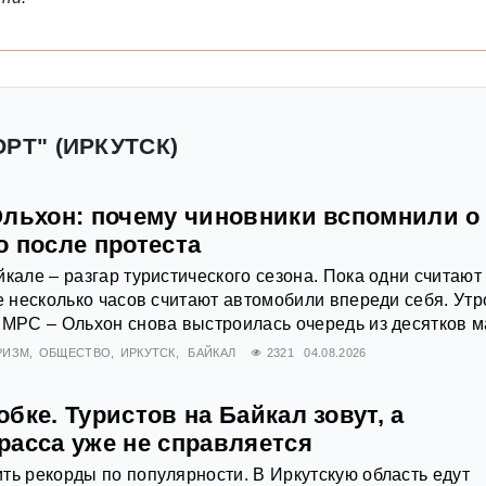
РТ" (ИРКУТСК)
Ольхон: почему чиновники вспомнили о
о после протеста
йкале – разгар туристического сезона. Пока одни считают
же несколько часов считают автомобили впереди себя. Утр
 МРС – Ольхон снова выстроилась очередь из десятков 
РИЗМ
ОБЩЕСТВО
ИРКУТСК
БАЙКАЛ
2321
04.08.2026
бке. Туристов на Байкал зовут, а
расса уже не справляется
ть рекорды по популярности. В Иркутскую область едут