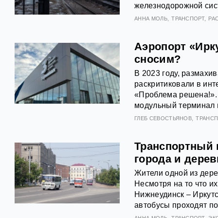
железнодорожной сис
АННА МОЛЬ
ТРАНСПОРТ
РА
Аэропорт «Ирк
сносим?
В 2023 году, размахив
раскритиковали в инт
«Проблема решена!».
модульный терминал п
ГЛЕБ СЕВОСТЬЯНОВ
ТРАНСП
Транспортный 
города и дерев
Жители одной из дере
Несмотря на то что и
Нижнеудинск – Иркутс
автобусы проходят по