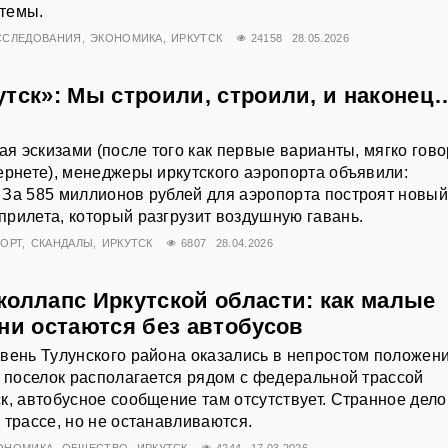
темы.
ССЛЕДОВАНИЯ
ЭКОНОМИКА
ИРКУТСК
24158
28.05.2026
утск»: Мы строили, строили, и наконец
ая эскизами (после того как первые варианты, мягко гово
ернете), менеджеры иркутского аэропорта объявили:
 За 585 миллионов рублей для аэропорта построят новы
рилета, который разгрузит воздушную гавань.
ОРТ
СКАНДАЛЫ
ИРКУТСК
6807
28.04.2026
коллапс Иркутской области: как малые
ни остаются без автобусов
вень Тулунского района оказались в непростом положени
х поселок располагается рядом с федеральной трассой
к, автобусное сообщение там отсутствует. Странное дел
 трассе, но не останавливаются.