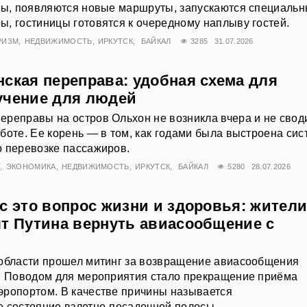
аны, появляются новые маршруты, запускаются специаль
, гостиницы готовятся к очередному наплыву гостей.
РИЗМ
НЕДВИЖИМОСТЬ
ИРКУТСК
БАЙКАЛ
3285
31.07.2026
ская переправа: удобная схема для
учение для людей
реправы на остров Ольхон не возникла вчера и не своди
боте. Ее корень — в том, как годами была выстроена сис
о перевозке пассажиров.
Т
ЭКОНОМИКА
НЕДВИЖИМОСТЬ
ИРКУТСК
БАЙКАЛ
5280
28.07.2026
с это вопрос жизни и здоровья: жител
ят Путина вернуть авиасообщение с
 области прошел митинг за возвращение авиасообщения
м. Поводом для мероприятия стало прекращение приёма
эропортом. В качестве причины называется
 состояние взлетно-посадочной полосы.