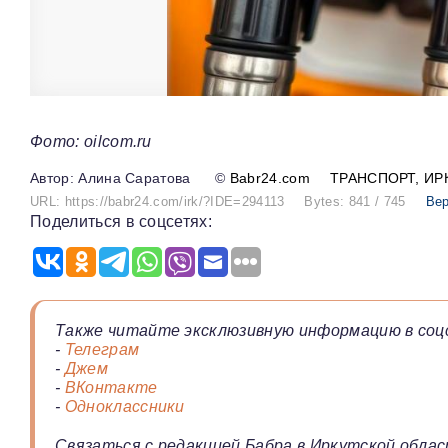
Фото: oilcom.ru
Алина Саратова
©
Babr24.com
ТРАНСПОРТ
ИР
URL: https://babr24.com/irk/?IDE=294113
Bytes: 841 / 745
Вер
Поделиться в соцсетях:
Также читайте эксклюзивную информацию в соц
-
Телеграм
-
Джем
-
ВКонтакте
-
Одноклассники
Связаться с редакцией Бабра в Иркутской облас