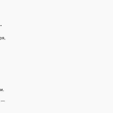
…
ря,
й
и.
о —