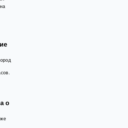
 на
ние
город
асов.
а о
уже