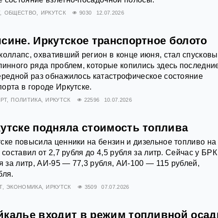
Т
ОБЩЕСТВО
ИРКУТСК
9030
12.07.2026
сине. Иркутское транспортное болото
коллапс, охвативший регион в конце июня, стал спусков
линного ряда проблем, которые копились здесь последни
ередной раз обнажилось катастрофическое состояние
орта в городе Иркутске.
РТ
ПОЛИТИКА
ИРКУТСК
22596
10.07.2026
кутске подняла стоимость топлива
ске повысила ценники на бензин и дизельное топливо на
 составил от 2,7 рубля до 4,5 рубля за литр. Сейчас у БРК
я за литр, АИ‑95 — 77,3 рубля, АИ‑100 — 115 рублей,
бля.
Т
ЭКОНОМИКА
ИРКУТСК
3509
07.07.2026
йкалье входит в режим топливной оса