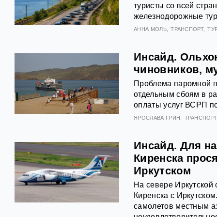
туристы со всей стр
железнодорожные туры
АННА МОЛЬ
ТРАНСПОРТ
ТУ
Инсайд. Ольхон
чиновников, м
Проблема паромной пе
отдельным сбоям в ра
оплаты услуг ВСРП п
ЯРОСЛАВА ГРИН
ТРАНСПОР
Инсайд. Для на
Киренска прос
Иркутском
На севере Иркутской
Киренска с Иркутско
самолетов местным а
неудовлетворительное