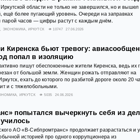
 Иркутской области не только не завершился, но и вышел
, ещё более пугающий уровень. Очереди на заправках
 парой часов — цифры растут с каждым днём.
Т
ЭКОНОМИКА
ИРКУТСК
10747
27.06.2026
ли Киренска бьют тревогу: авиасообще
род попал в изоляцию
активно пишут обеспокоенные жители Киренска, ведь их 
резан от большой земли. Женщин рожать отправляют на
ркутск, ехать до которого по разбитой дороге около 20 ч
ит и с тяжелобольными.
ОНОМИКА
ИРКУТСК
5035
24.06.2026
нс» попытался вычеркнуть себя из дел
лучилось
ского АО «В-Сибпромтранс» продолжает разрастаться и 
обычной историей про одного коррупционера из