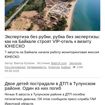
Экспертиза без рубки, рубка без экспертизы:
как на Байкале строят VIP-отель к визиту
ЮНЕСКО
7 августа на Байкале начала работу мониторинговая миссия
ЮНЕСКО.
Автор: Виктор Кулагин.
Источник:
Babr24.com
.
Экология
,
Расследования
,
Недвижимость
Бурятия
,
Байкал
1268
09.08.2026
Двое детей пострадали в ДТП в Тулунском
районе. Один из них погиб
Ночью 8 августа в Тулунском районе в ДТП погибла
пятилетняя девочка. Об этом сообщила пресс‑служба ГАИ
Иркутской области.