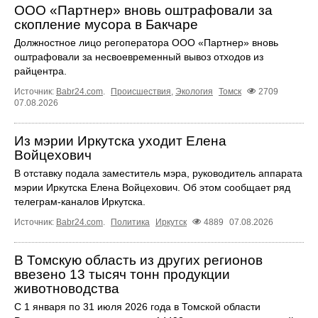
ООО «Партнер» вновь оштрафовали за
скопление мусора в Бакчаре
Должностное лицо регоператора ООО «Партнер» вновь
оштрафовали за несвоевременный вывоз отходов из
райцентра.
Источник:
Babr24.com
.
Происшествия
,
Экология
Томск
2709
07.08.2026
Из мэрии Иркутска уходит Елена
Войцехович
В отставку подала заместитель мэра, руководитель аппарата
мэрии Иркутска Елена Войцехович. Об этом сообщает ряд
телеграм‑каналов Иркутска.
Источник:
Babr24.com
.
Политика
Иркутск
4889
07.08.2026
В Томскую область из других регионов
ввезено 13 тысяч тонн продукции
животноводства
С 1 января по 31 июля 2026 года в Томской области