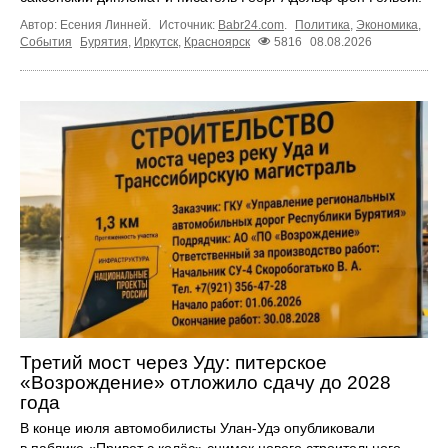
Автор: Есения Линней.
Источник:
Babr24.com
.
Политика
,
Экономика
,
События
Бурятия
,
Иркутск
,
Красноярск
5816
08.08.2026
Третий мост через Уду: питерское
«Возрождение» отложило сдачу до 2028
года
В конце июля автомобилисты Улан-Удэ опубликовали
в паблике «Привет с колёс» снимок нового строительного