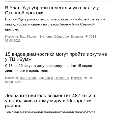
В Улан-Удэ убрали нелегальную свалку у
Степной протоки
В Улан-Удэ в рамках экологической акции «Чистый четверг»
ликвидировали свалку на Левом берегу близ Степной
протоки.
Источник:
Babr24.com
.
Экология
,
Общество
Бурятия
3014
07.08.2026
15 видов диагностики могут пройти иркутяне
у ТЦ «Бум»
С 18 по 20 августа иркутяне смогут пройти 15 видов
диагностики в одном месте.
Источник:
Babr24.com
.
Здоровье
,
Общество
Иркутск
1082
07.08.2026
Лесозаготовитель возместит 487 тысяч
ущерба животному миру в Шегарском
районе
Томская межрайонная природоохранная прокуратура