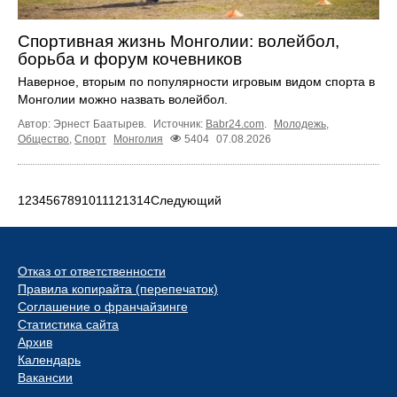
Спортивная жизнь Монголии: волейбол,
борьба и форум кочевников
Наверное, вторым по популярности игровым видом спорта в
Монголии можно назвать волейбол.
Автор: Эрнест Баатырев.
Источник:
Babr24.com
.
Молодежь
,
Общество
,
Спорт
Монголия
5404
07.08.2026
1
2
3
4
5
6
7
8
9
10
11
12
13
14
Следующий
Отказ от ответственности
Правила копирайта (перепечаток)
Соглашение о франчайзинге
Статистика сайта
Архив
Календарь
Вакансии