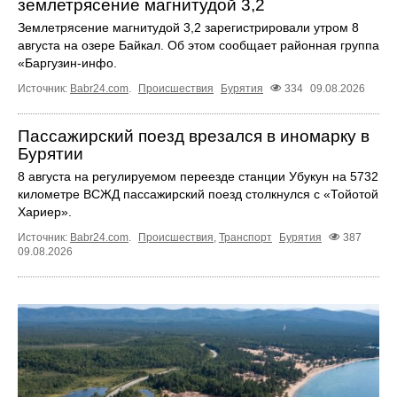
землетрясение магнитудой 3,2
Землетрясение магнитудой 3,2 зарегистрировали утром 8
августа на озере Байкал. Об этом сообщает районная группа
«Бapгyзин-инфo.
Источник:
Babr24.com
.
Происшествия
Бурятия
334
09.08.2026
Пассажирский поезд врезался в иномарку в
Бурятии
8 августа на регулируемом переезде станции Убукун на 5732
километре ВСЖД пассажирский поезд столкнулся с «Тойотой
Хариер».
Источник:
Babr24.com
.
Происшествия
,
Транспорт
Бурятия
387
09.08.2026