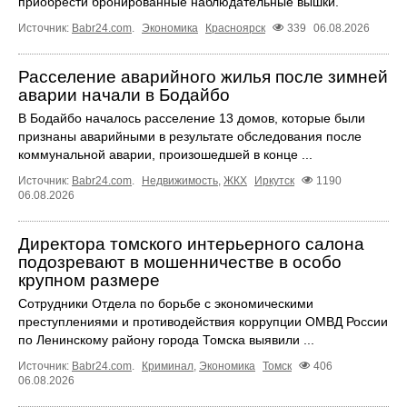
приобрести бронированные наблюдательные вышки.
Источник:
Babr24.com
.
Экономика
Красноярск
339
06.08.2026
Расселение аварийного жилья после зимней
аварии начали в Бодайбо
В Бодайбо началось расселение 13 домов, которые были
признаны аварийными в результате обследования после
коммунальной аварии, произошедшей в конце ...
Источник:
Babr24.com
.
Недвижимость
,
ЖКХ
Иркутск
1190
06.08.2026
Директора томского интерьерного салона
подозревают в мошенничестве в особо
крупном размере
Сотрудники Отдела по борьбе с экономическими
преступлениями и противодействия коррупции ОМВД России
по Ленинскому району города Томска выявили ...
Источник:
Babr24.com
.
Криминал
,
Экономика
Томск
406
06.08.2026