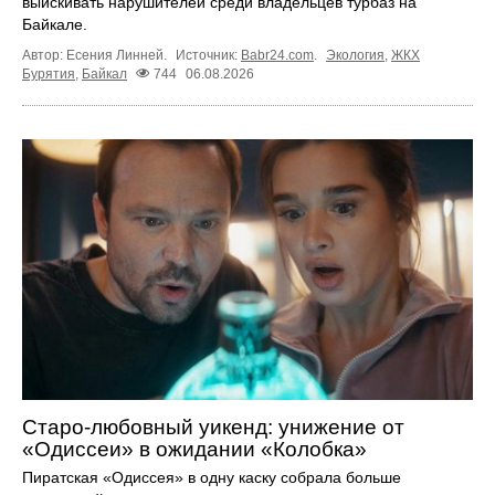
выискивать нарушителей среди владельцев турбаз на
Байкале.
Автор: Есения Линней.
Источник:
Babr24.com
.
Экология
,
ЖКХ
Бурятия
,
Байкал
744
06.08.2026
Старо-любовный уикенд: унижение от
«Одиссеи» в ожидании «Колобка»
Пиратская «Одиссея» в одну каску собрала больше