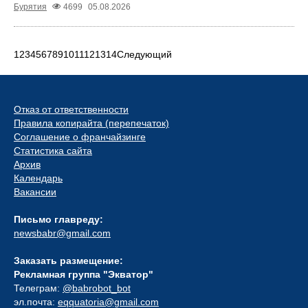
Бурятия
4699
05.08.2026
1
2
3
4
5
6
7
8
9
10
11
12
13
14
Следующий
Отказ от ответственности
Правила копирайта (перепечаток)
Соглашение о франчайзинге
Статистика сайта
Архив
Календарь
Вакансии
Письмо главреду:
newsbabr@gmail.com
Заказать размещение:
Рекламная группа "Экватор"
Телеграм:
@babrobot_bot
эл.почта:
eqquatoria@gmail.com