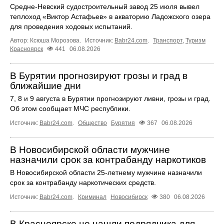
Средне-Невский судостроительный завод 25 июля вывел
теплоход «Виктор Астафьев» в акваторию Ладожского озера
для проведения ходовых испытаний.
Автор: Ксюша Морозова.
Источник:
Babr24.com
.
Транспорт
,
Туризм
Красноярск
441
06.08.2026
В Бурятии прогнозируют грозы и град в
ближайшие дни
7, 8 и 9 августа в Бурятии прогнозируют ливни, грозы и град.
Об этом сообщает МЧС республики.
Источник:
Babr24.com
.
Общество
Бурятия
367
06.08.2026
В Новосибирской области мужчине
назначили срок за контрабанду наркотиков
В Новосибирской области 25-летнему мужчине назначили
срок за контрабанду наркотических средств.
Источник:
Babr24.com
.
Криминал
Новосибирск
380
06.08.2026
В Красноярске не нашли подрядчика для