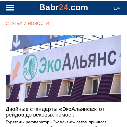
Babr
24
.com
18+
СТАТЬИ И НОВОСТИ
Двойные стандарты «ЭкоАльянса»: от
рейдов до вековых помоек
Бурятский регоператор «ЭкоАльянс» летом принялся