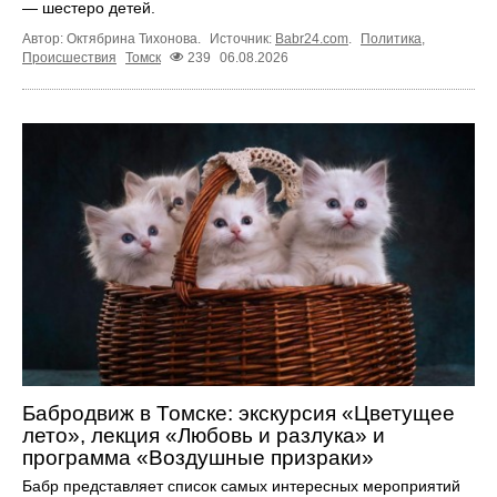
— шестеро детей.
Автор: Октябрина Тихонова.
Источник:
Babr24.com
.
Политика
,
Происшествия
Томск
239
06.08.2026
Бабродвиж в Томске: экскурсия «Цветущее
лето», лекция «Любовь и разлука» и
программа «Воздушные призраки»
Бабр представляет список самых интересных мероприятий