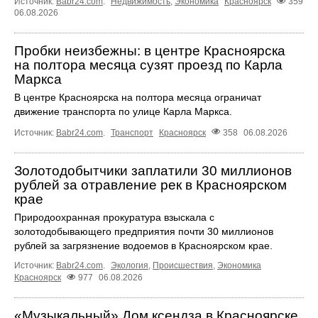
Источник:
Babr24.com
.
Недвижимость
,
Экономика
Красноярск
359
06.08.2026
Пробки неизбежны: в центре Красноярска
на полтора месяца сузят проезд по Карла
Маркса
В центре Красноярска на полтора месяца ограничат
движение транспорта по улице Карла Маркса.
Источник:
Babr24.com
.
Транспорт
Красноярск
358
06.08.2026
Золотодобытчики заплатили 30 миллионов
рублей за отравление рек в Красноярском
крае
Природоохранная прокуратура взыскала с
золотодобывающего предприятия почти 30 миллионов
рублей за загрязнение водоемов в Красноярском крае.
Источник:
Babr24.com
.
Экология
,
Происшествия
,
Экономика
Красноярск
977
06.08.2026
«Музыкальный» Дом ксендза в Красноярске