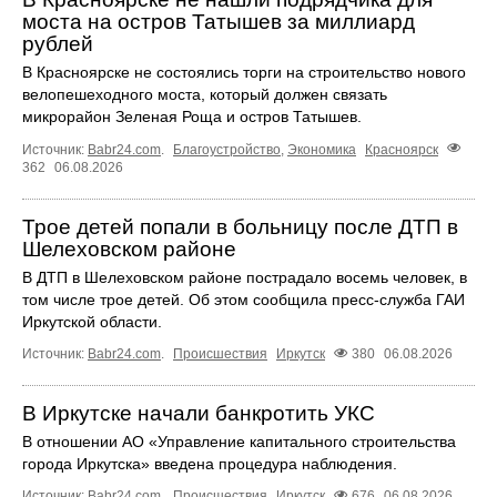
моста на остров Татышев за миллиард
рублей
В Красноярске не состоялись торги на строительство нового
велопешеходного моста, который должен связать
микрорайон Зеленая Роща и остров Татышев.
Источник:
Babr24.com
.
Благоустройство
,
Экономика
Красноярск
362
06.08.2026
Трое детей попали в больницу после ДТП в
Шелеховском районе
В ДТП в Шелеховском районе пострадало восемь человек, в
том числе трое детей. Об этом сообщила пресс‑служба ГАИ
Иркутской области.
Источник:
Babr24.com
.
Происшествия
Иркутск
380
06.08.2026
В Иркутске начали банкротить УКС
В отношении АО «Управление капитального строительства
города Иркутска» введена процедура наблюдения.
Источник:
Babr24.com
.
Происшествия
Иркутск
676
06.08.2026