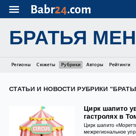
Babr
24
.com
БРАТЬЯ МЕ
Регионы
Сюжеты
Рубрики
Авторы
Рейтинги
СТАТЬИ И НОВОСТИ РУБРИКИ "БРАТ
Цирк шапито у
гастролях в То
Цирк шапито «Моретт
межрегиональное упр