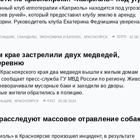
нный клуб иппотерапии «Каприоль» находится под угроз
оев ручей», который предоставил клубу землю в аренду,
тории. Руководитель клуба Екатерина Федчишина уверена,
МЕНЬШИЕ
СКАНДАЛЫ
ЭКОНОМИКА И БИЗНЕС
КРАСНОЯРСК
32870
22.08
м крае застрелили двух медведей,
еревню
 Красноярского края два медведя вышли к жилым домам
 сообщает пресс-служба ГУ МВД России по региону. Жив
реворачивали мусорные баки и заходили во дворы.
ые жители обратились в полицию.
ЕНЬШИЕ
КРАСНОЯРСК
6411
20.08.2024
 расследуют массовое отравление собак
иоль» в Красноярске произошел инцидент, в результате