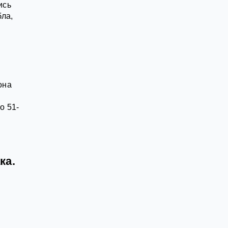
ись
бла,
она
о 51-
ка.