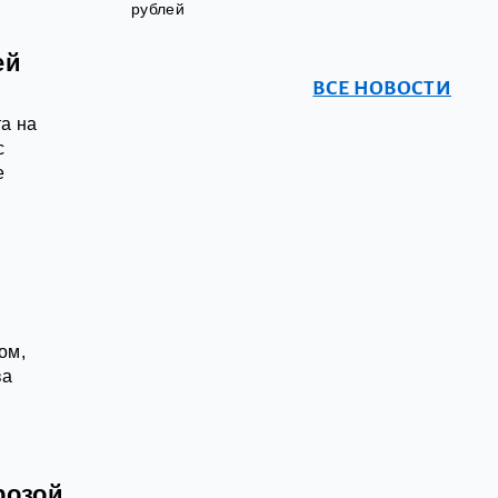
рублей
ей
ВСЕ НОВОСТИ
та на
с
e
ом,
ва
розой