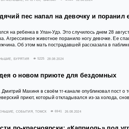
дячий пес напал на девочку и поранил 
лся на ребенка в Улан-Удэ. Это случилось днем 28 авгус
а. Агрессивное животное поранило ногу девочке. Ее спа
жчина. Об этом мать пострадавшей рассказала в пaблик
ЕНЬШИЕ
БУРЯТИЯ
5225
28.08.2024
идея о новом приюте для бездомных
а Дмитрий Махиня в своём тг-канале опубликовал пост о т
северский приют, который откладывался из-за холода, сно
МЕНЬШИЕ
СОБЫТИЯ
ТОМСК
6941
26.08.2024
сти по-красноярски: «Каприоль» под уг