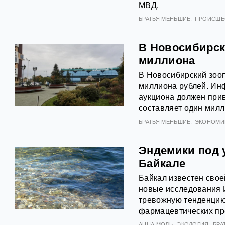
МВД.
БРАТЬЯ МЕНЬШИЕ
ПРОИСШЕ
В Новосибирски
миллиона
В Новосибирский зооп
миллиона рублей. Инф
аукциона должен прив
составляет один милл
БРАТЬЯ МЕНЬШИЕ
ЭКОНОМИК
Эндемики под 
Байкале
Байкал известен свое
новые исследования И
тревожную тенденцию
фармацевтических пр
АННА МОЛЬ
ЭКОЛОГИЯ
БРА