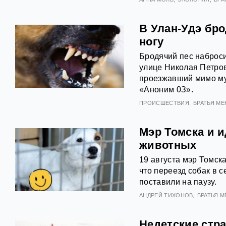
В Улан-Удэ бро
ногу
Бродячий пес наброси
улице Николая Петров
проезжавший мимо му
«Aнoним 0З».
ПРОИСШЕСТВИЯ
БРАТЬЯ М
Мэр Томска и 
животных
19 августа мэр Томск
что переезд собак в 
поставили на паузу.
АНДРЕЙ ТИХОНОВ
БРАТЬЯ 
Недетские стра