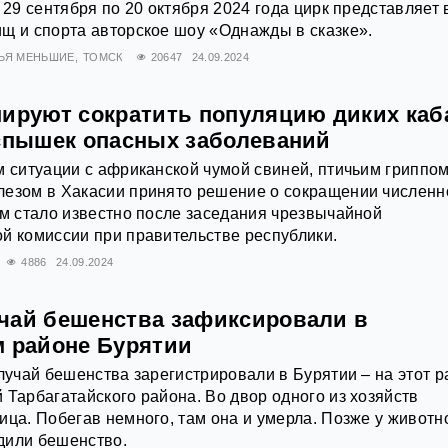
 29 сентября по 20 октября 2024 года цирк представляет 
щ и спорта авторское шоу «Однажды в сказке».
ТЬЯ МЕНЬШИЕ
ТОМСК
20647
24.09.2024
нируют сократить популяцию диких каб
вспышек опасных заболеваний
м ситуации с африканской чумой свиней, птичьим гриппом
лезом в Хакасии принято решение о сокращении численн
ом стало известно после заседания чрезвычайной
й комиссии при правительстве республики.
4886
24.09.2024
чай бешенства зафиксировали в
м районе Бурятии
лучай бешенства зарегистрировали в Бурятии – на этот р
 Тарбагатайского района. Во двор одного из хозяйств
ица. Побегав немного, там она и умерла. Позже у животн
дили бешенство.