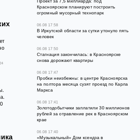
Проект за 7,5 миллиарда: под
Красноярском планируют построить
огромный мусорный технопарк
ких
06.08 17:58
В Иркутской области за сутки утонуло пять
человек
ет
но
06.08 17:50
Стагнация закончилась: в Красноярске
снова дорожают квартиры
24
06.08 17:47
Пробки неизбежны: в центре Красноярска
на полтора месяца сузят проезд по Карла
ы.
Маркса
а.
06.08 17:41
00
Золотодобытчики заплатили 30 миллионов
рублей за отравление рек в Красноярском
крае
06.08 17:40
ника
«Музыкальный» Дом ксендза в