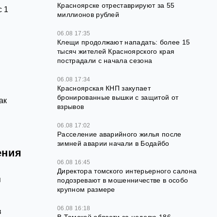
Красноярске отреставрируют за 55
с 1
миллионов рублей
06.08 17:35
Клещи продолжают нападать: более 15
тысяч жителей Красноярского края
пострадали с начала сезона
06.08 17:34
Красноярская КНП закупает
бронированные вышки с защитой от
ак
взрывов
06.08 17:02
Расселение аварийного жилья после
зимней аварии начали в Бодайбо
ения
06.08 16:45
Директора томского интерьерного салона
я
подозревают в мошенничестве в особо
крупном размере
06.08 16:18
в