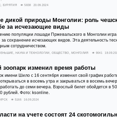
Е
БУРЯТИЯ
5838
20.09.2024
е дикой природы Монголии: роль чешс
бе за исчезающие виды
лению популяции лошади Пржевальского в Монголии игра
 за сохранение исчезающих видов. Эта деятельность тес
дным сотрудничеством.
МЕНЬШИЕ
НАУКА И ТЕХНОЛОГИИ
ОБЩЕСТВО
МОНГОЛИЯ
9041
18.09.20
 зоопарк изменил время работы
к имени Шило с 16 сентября изменил свой график работ
 открываться в восемь утра и закрываться в восемь вечер
 работать до семи вечера. Взрослый билет обойдется в 5
0 рублей. Фото: ksonline.
ИРСК
5166
16.09.2024
ласти на учете состоят 24 скотомогиль