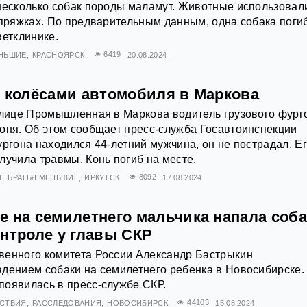
несколько собак породы маламут. Животные использовал
упряжках. По предварительным данным, одна собака поги
ветклинике.
ЕНЬШИЕ
КРАСНОЯРСК
6419
20.08.2024
д колёсами автомобиля в Маркова
улице Промышленная в Маркова водитель грузового фург
оня. Об этом сообщает пресс-служба Госавтоинспекции
ургона находился 44-летний мужчина, он не пострадал. Ег
лучила травмы. Конь погиб на месте.
Т
БРАТЬЯ МЕНЬШИЕ
ИРКУТСК
8092
17.08.2024
 на семилетнего мальчика напала соба
онтроле у главы СКР
венного комитета России Александр Бастрыкин
дением собаки на семилетнего ребенка в Новосибирске.
появилась в пресс-службе СКР.
СТВИЯ
РАССЛЕДОВАНИЯ
НОВОСИБИРСК
44103
15.08.2024