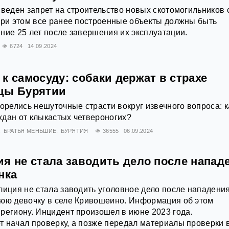
введен запрет на строительство новых скотомогильников 
При этом все ранее построенные объекты должны быть
ние 25 лет после завершения их эксплуатации.
6724
14.09.2024
к самосуду: собаки держат в страхе
цы Бурятии
горелись нешуточные страсти вокруг извечного вопроса: к
дан от клыкастых четвероногих?
БРАТЬЯ МЕНЬШИЕ
БУРЯТИЯ
36555
06.09.2024
ия не стала заводить дело после напад
нка
лиция не стала заводить уголовное дело после нападени
нюю девочку в селе Кривошеино. Информация об этом
региону. Инцидент произошел в июне 2023 года.
 начал проверку, а позже передал материалы проверки 