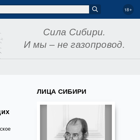
18+
Сила Сибири.
И мы – не газопровод.
ЛИЦА СИБИРИ
щих
ское