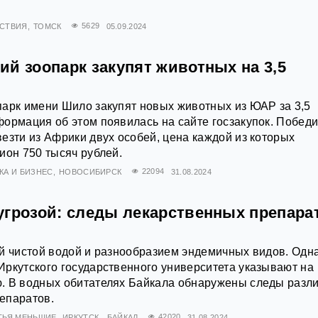
СТВИЯ
ТОМСК
5629
05.09.2024
й зоопарк закупят животных на 3,5
арк имени Шило закупят новых животных из ЮАР за 3,5
ормация об этом появилась на сайте госзакупок. Победи
езти из Африки двух особей, цена каждой из которых
ион 750 тысяч рублей.
А И БИЗНЕС
НОВОСИБИРСК
22094
31.08.2024
угрозой: следы лекарственных препара
й чистой водой и разнообразием эндемичных видов. Одн
ркутского государственного университета указывают на
. В водных обитателях Байкала обнаружены следы разл
епаратов.
ТЬЯ МЕНЬШИЕ
ИРКУТСК
БАЙКАЛ
42020
31.08.2024