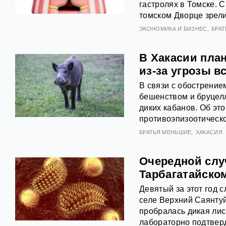
гастролях в Томске. С
томском Дворце зрели
ЭКОНОМИКА И БИЗНЕС
БРА
В Хакасии пла
из-за угрозы 
В связи с обострение
бешенством и бруцел
диких кабанов. Об эт
противоэпизоотическо
БРАТЬЯ МЕНЬШИЕ
ХАКАСИЯ
Очередной слу
Тарбагатайско
Девятый за этот год с
селе Верхний Саянтуй
пробралась дикая лис
лабораторно подтвер