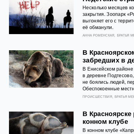
Несколько месяцев ко
закрытия. Зоопарк «Р
выгоняет его с терри
её обманули.
АННА РОМЕНСКАЯ
БРАТЬЯ 
В Красноярско
забредших в д
В Енисейском районе
в деревне Подтесово,
не боялись людей, пе
Обеспокоенные местн
ПРОИСШЕСТВИЯ
БРАТЬЯ М
В Красноярске
конном клубе
В конном клубе «Капр