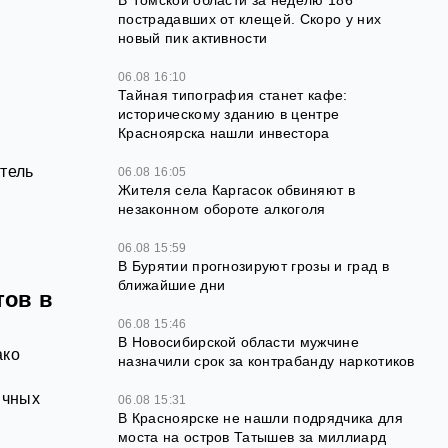
В Томской области за неделю 186
пострадавших от клещей. Скоро у них
новый пик активности
06.08 16:10
Тайная типография станет кафе:
историческому зданию в центре
Красноярска нашли инвестора
тель
06.08 16:05
Жителя села Каргасок обвиняют в
незаконном обороте алкоголя
06.08 15:59
В Бурятии прогнозируют грозы и град в
ближайшие дни
тов в
06.08 15:46
В Новосибирской области мужчине
ако
назначили срок за контрабанду наркотиков
ичных
06.08 15:31
В Красноярске не нашли подрядчика для
моста на остров Татышев за миллиард