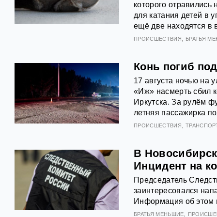
которого отравились 
для катания детей в 
ещё две находятся в 
ПРОИСШЕСТВИЯ
БРАТЬЯ М
Конь погиб по
17 августа ночью на 
«Иж» насмерть сбил к
Иркутска. За рулём ф
летняя пассажирка по
ПРОИСШЕСТВИЯ
ТРАНСПОР
В Новосибирске
Инцидент на к
Председатель Следст
заинтересовался напа
Информация об этом 
БРАТЬЯ МЕНЬШИЕ
ПРОИСШЕ