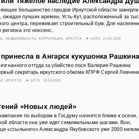
, или Тяжелое наследие Александра Ду
ляющее большинство городов Иркутской области замерли
, ожидая лучших времен, Усть-Кут, расположенный за ты
ного центра, переживает строительный бум. Для населен
 региона это нонсенс.
КА
НЕДВИЖИМОСТЬ
КОРПОРАЦИИ
ИРКУТСК
42790
21.04.2026
 принесла в Ангарск кукушонка Рашкин
 изгнанного оттуда за убийство лося Валерия Рашкина
первый секретарь иркутского обкома КПРФ Сергей Левченк
КА
ИРКУТСК
14771
20.04.2026
гений «Новых людей»
 кампания по выборам в Госдуму начнется ближе к осени,
кой области она уже идет семимильными шагами. Вон,
це «ссыльного» Александра Якубовского уже 2000 килом