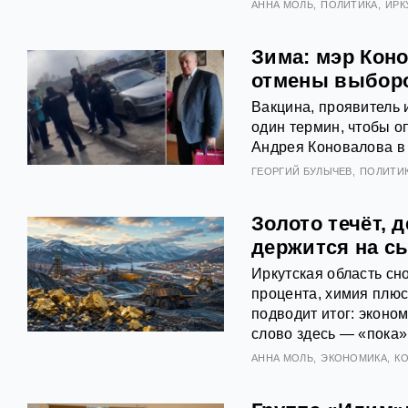
АННА МОЛЬ
ПОЛИТИКА
ИРК
Зима: мэр Кон
отмены выбор
Вакцина, проявитель 
один термин, чтобы о
Андрея Коновалова в 
ГЕОРГИЙ БУЛЫЧЕВ
ПОЛИТИ
Золото течёт, 
держится на с
Иркутская область сн
процента, химия плюс
подводит итог: эконо
слово здесь — «пока»
АННА МОЛЬ
ЭКОНОМИКА
К