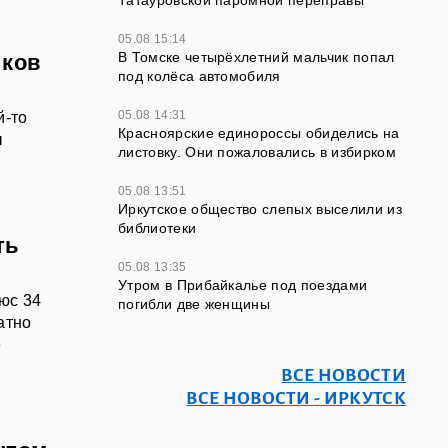
Татауровской паромной переправы
05.08 15:14
В Томске четырёхлетний мальчик попал
иков
под колёса автомобиля
05.08 14:31
й-то
Красноярские единороссы обиделись на
ы
листовку. Они пожаловались в избирком
05.08 13:51
Иркутское общество слепых выселили из
библиотеки
ть
05.08 13:35
Утром в Прибайкалье под поездами
люс 34
погибли две женщины
атно
е
ВСЕ НОВОСТИ
ВСЕ НОВОСТИ - ИРКУТСК