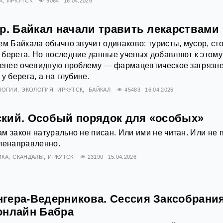
А
ИРКУТСК
9064
16.04.2026
р. Байкал начали травить лекарствами
ем Байкала обычно звучит одинаково: туристы, мусор, ст
берега. Но последние данные ученых добавляют к этому
 менее очевидную проблему — фармацевтическое загрязне
у берега, а на глубине.
ЛОГИИ
ЭКОЛОГИЯ
ИРКУТСК
БАЙКАЛ
45483
16.04.2026
кий. Особый порядок для «особых»
м закон натурально не писан. Или ими не читан. Или не п
еленаправленно.
ИКА
СКАНДАЛЫ
ИРКУТСК
23190
15.04.2026
гера-Ведерникова. Сессия Заксобрани
онлайн Бабра