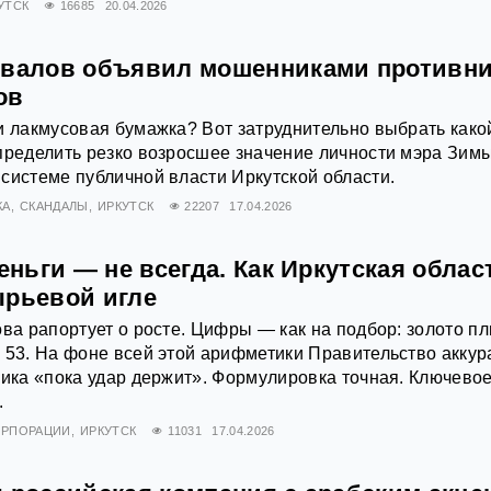
УТСК
16685
20.04.2026
овалов объявил мошенниками противн
ов
и лакмусовая бумажка? Вот затруднительно выбрать како
пределить резко возросшее значение личности мэра Зим
системе публичной власти Иркутской области.
КА
СКАНДАЛЫ
ИРКУТСК
22207
17.04.2026
деньги — не всегда. Как Иркутская облас
ырьевой игле
ова рапортует о росте. Цифры — как на подбор: золото п
 53. На фоне всей этой арифметики Правительство аккур
мика «пока удар держит». Формулировка точная. Ключево
.
ОРПОРАЦИИ
ИРКУТСК
11031
17.04.2026