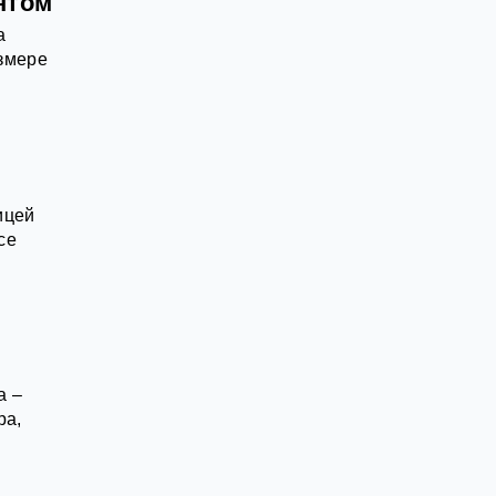
нтом
а
азмере
ицей
се
а –
ра,