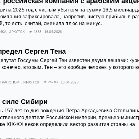
: российская компания с арабским акце
ила 2025 год с чистым убытком на сумму 16,5 миллиард
компания зафиксировала, напротив, чистую прибыль в р
, то есть, считай, сменила плюс на минус.
ИКА
ИРКУТСК
4883
16.04.2026
редел Сергея Тена
депутат Госдумы Сергей Тен известен двумя вещами: кур
конечно, вторым. Тен – это вообще человек, у которого в
.
ТРАНСПОРТ
ИРКУТСК
25783
16.04.2026
 силе Сибири
ь 157 лет со дня рождения Петра Аркадьевича Столыпин
ственного деятеля Российской империи, премьер-минист
е XIX-XX веков определили вектор развития страны на