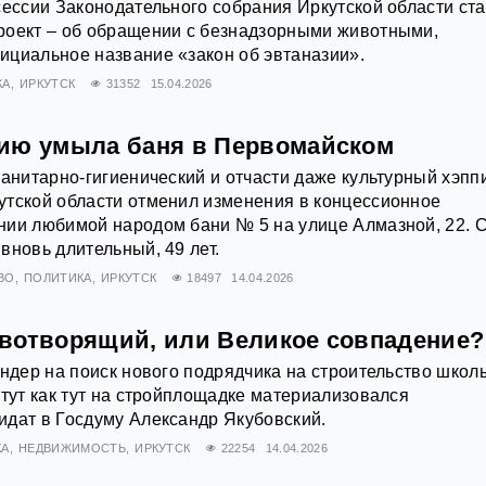
сессии Законодательного собрания Иркутской области ст
роект – об обращении с безнадзорными животными,
ициальное название «закон об эвтаназии».
КА
ИРКУТСК
31352
15.04.2026
ию умыла баня в Первомайском
санитарно-гигиенический и отчасти даже культурный хэппи
утской области отменил изменения в концессионное
нии любимой народом бани № 5 на улице Алмазной, 22. 
вновь длительный, 49 лет.
ВО
ПОЛИТИКА
ИРКУТСК
18497
14.04.2026
вотворящий, или Великое совпадение?
ендер на поиск нового подрядчика на строительство шко
 тут как тут на стройплощадке материализовался
дат в Госдуму Александр Якубовский.
КА
НЕДВИЖИМОСТЬ
ИРКУТСК
22254
14.04.2026