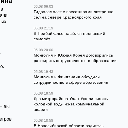
шина
06.08 06:03
 в
Гидросамолет с пассажирами экстренно
сячи
сел на севере Красноярского края
ных
05.08 21:19
В Прибайкалье нашёлся пропавший
самолёт
05.08 20:00
а
Монголия и Южная Корея договорились
расширять сотрудничество в образовании
о.
05.08 19:43
Монголия и Финляндия обсудили
сотрудничество в сфере образования
05.08 18:59
Два микрорайона Улан-Удэ лишились
холодной воды из-за коммунальной
 – вы
аварии
етров
05.08 18:58
В Новосибирской области водитель