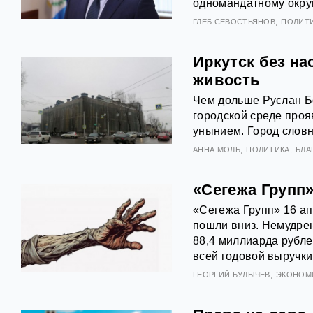
одномандатному округ
ГЛЕБ СЕВОСТЬЯНОВ
ПОЛИТ
Иркутск без на
живость
Чем дольше Руслан Бо
городской среде проя
унынием. Город словн
АННА МОЛЬ
ПОЛИТИКА
БЛА
«Сегежа Групп
«Сегежа Групп» 16 ап
пошли вниз. Немудрен
88,4 миллиарда рубле
всей годовой выручки
ГЕОРГИЙ БУЛЫЧЕВ
ЭКОНОМ