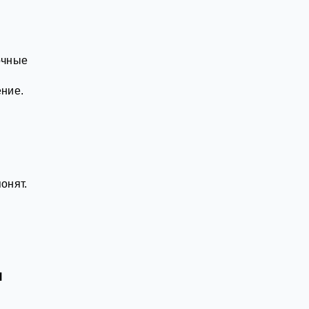
очные
ние.
онят.
я