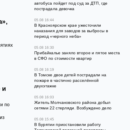
автобуса пойдет под суд за ДТП, где
пострадала девочка
05.08 16:44
а»,
В Красноярском крае ужесточили
наказания для заводов за выбросы в
период «черного неба»
иятиях
05.08 16:30
Прибайкалье заняло второе и пятое места
в СФО по стоимости квартир
05.08 16:19
В Томске двое детей пострадали на
пожаре в частично расселённой
двухэтажке
 и
05.08 16:03
Житель Молчановского района добыл
и по
сетями 22 стерляди. Возбуждено дело
из
05.08 15:45
В Бурятии приостановили работу