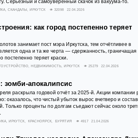
у. Серьезный и самоуверенный скачок из вакуума-то.
ИКА
СКАНДАЛЫ
ИРКУТСК
32098
22.04.2026
строения: как город постепенно теряет
лотов занимает пост мэра Иркутска, тем отчётливее в
вляется одна и та же черта — сдержанность, граничащая 
о постепенно теряет краски.
ГОУСТРОЙСТВО
НЕДВИЖИМОСТЬ
ИРКУТСК
25279
22.04.2026
»: зомби-апокалипсис
реля раскрыла годовой отчёт за 2025-й. Акции компании 
о: оказалось, что чистый убыток вырос вчетверо и соста
й. Только проценты по долгам съедают сейчас около трет
.
ИКА
ИРКУТСК
КРАСНОЯРСК
БУРЯТИЯ
4917
21.04.2026