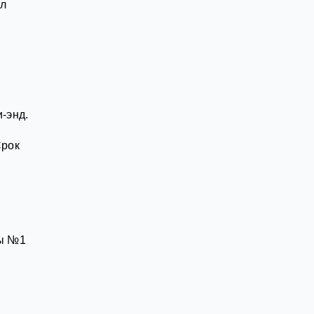
ал
-энд.
Срок
лы №1