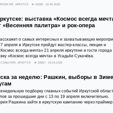
РЕЛИГИЯ
ИРКУТСК
46395
20.04.2026
кутске: выставка «Космос всегда мечт
 «Весенняя палитра» и рок-опера
расскажет о самых интересных и захватывающих меропр
27 апреля в Иркутске пройдут мастер-классы, лекции и
«Космос всегда мечта» 21 апреля иркутяне и гости города
авку «Космос всегда мечта» в Усадьбе Сукачёва.
СОБЫТИЯ
ИРКУТСК
20867
20.04.2026
тска за неделю: Рашкин, выборы в Зиме
угам
енедельную подборку главных событий Иркутской област
лов за прошедшие дни с 13 по 19 апреля включительно.
рия Рашкина зайти в иркутскую кампанию через праймер
.