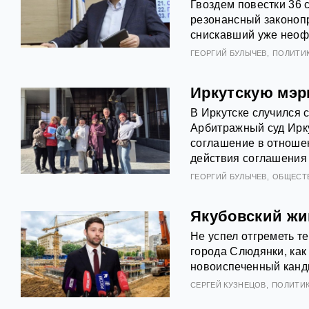
Гвоздем повестки 36 
резонансный законоп
снискавший уже неоф
ГЕОРГИЙ БУЛЫЧЕВ
ПОЛИТИ
Иркутскую мэр
В Иркутске случился 
Арбитражный суд Ирк
соглашение в отноше
действия соглашения 
ГЕОРГИЙ БУЛЫЧЕВ
ОБЩЕСТ
Якубовский жи
Не успел отгреметь т
города Слюдянки, как
новоиспеченный канди
СЕРГЕЙ КУЗНЕЦОВ
ПОЛИТИ