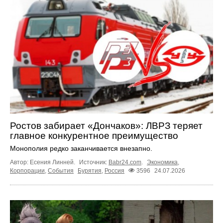
Ростов забирает «Дончаков»: ЛВРЗ теряет
главное конкурентное преимущество
Монополия редко заканчивается внезапно.
Автор: Есения Линней.
Источник:
Babr24.com
.
Экономика
,
Корпорации
,
События
Бурятия
,
Россия
3596
24.07.2026