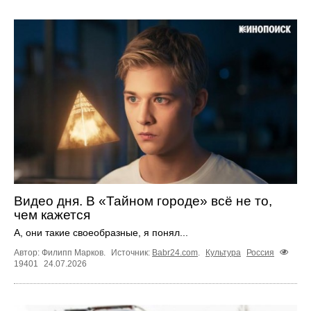
Видео дня. В «Тайном городе» всё не то,
чем кажется
А, они такие своеобразные, я понял...
Автор: Филипп Марков.
Источник:
Babr24.com
.
Культура
Россия
19401
24.07.2026