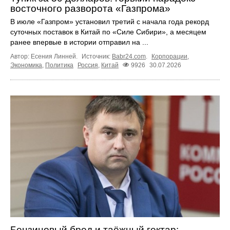
восточного разворота «Газпрома»
В июле «Газпром» установил третий с начала года рекорд
суточных поставок в Китай по «Силе Сибири», а месяцем
ранее впервые в истории отправил на ...
Автор: Есения Линней.
Источник:
Babr24.com
.
Корпорации
,
Экономика
,
Политика
Россия
,
Китай
9926
30.07.2026
Бензиновый бред и таёжный гектар: