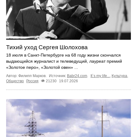
Тихий уход Сергея Шолохова
18 июля в Санкт-Петербурге на 68 году жизни скончался
выдающийся журналист и телеведущий, лауреат премий
«Золотое перо», «Золотой овен» ...
Автор: Филипп Марков.
Источник:
Babr24.com
.
It`s my life...
,
Культура
,
Общество
Россия
21230
19.07.2026