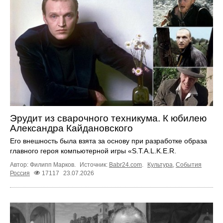
Эрудит из сварочного техникума. К юбилею
Александра Кайдановского
Его внешность была взята за основу при разработке образа
главного героя компьютерной игры «S.T.A.L.K.E.R.
Автор: Филипп Марков.
Источник:
Babr24.com
.
Культура
,
События
Россия
17117
23.07.2026