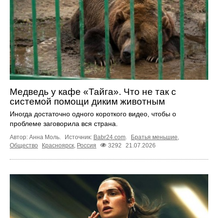
Медведь у кафе «Тайга». Что не так с
системой помощи диким животным
Иногда достаточно одного короткого видео, чтобы о
проблеме заговорила вся страна.
Автор: Анна Моль.
Источник:
Babr24.com
.
Братья меньшие
,
Общество
Красноярск
,
Россия
3292
21.07.2026