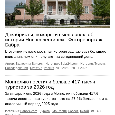
Декабристы, пожары и смена эпох: об
истории Новоселенгинска. Фоторепортаж
Бабра
В Бурятии немало мест, чья история заслуживает большего
внимания, чем они получают на сегодняшний день.
Автор: Екатерина Вильмс.
Источник:
Babr24.com
.
История
,
Туризм
,
Расследования
Бурятия
,
Россия
12860
28.07.2026
Монголию посетили больше 417 тысяч
туристов за 2026 год
За январь-июнь 2026 года в Монголии побывали 417,6
тысячи иностранных туристов – это на 27,2% больше, чем за
аналогичный период 2025 года.
Источник:
Babr24.com
.
Туризм
Монголия
,
Россия
,
Китай
1466