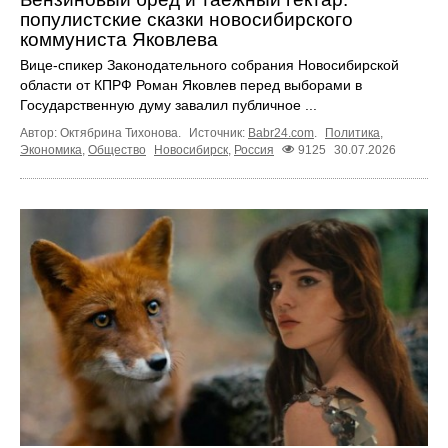
популистские сказки новосибирского
коммуниста Яковлева
Вице-спикер Законодательного собрания Новосибирской
области от КПРФ Роман Яковлев перед выборами в
Государственную думу завалил публичное ...
Автор: Октябрина Тихонова.
Источник:
Babr24.com
.
Политика
,
Экономика
,
Общество
Новосибирск
,
Россия
9125
30.07.2026