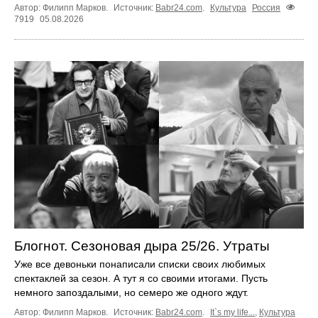
Автор: Филипп Марков.
Источник:
Babr24.com
.
Культура
Россия
7919
05.08.2026
Блогнот. Сезоновая дыра 25/26. Утраты
Уже все девоньки понаписали списки своих любимых
спектаклей за сезон. А тут я со своими итогами. Пусть
немного запоздалыми, но семеро же одного ждут.
Автор: Филипп Марков.
Источник:
Babr24.com
.
It`s my life...
,
Культура