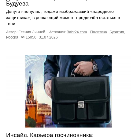
Будуева
Депутат-популист, годами изображавший «народного
защитника», в решающий момент предпочёл остаться в
тени.
Автор: Есения Линней.
Источник:
Babr24.com
.
Политика
Бурятия
,
Россия
15050
31.07.2026
Инсайд. Карьера госчиновника: