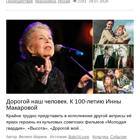
Происшествия
Красноярск
,
Россия
2181
28.07.2026
Дорогой наш человек. К 100‑летию Инны
Макаровой
Крайне трудно представить в исполнении другой актрисы её
ярких героинь из культовых советских фильмов «Молодая
гвардия», «Высота», «Дорогой мой ...
Автор: Филипп Марков.
Источник:
Babr24.com
.
Культура
,
События