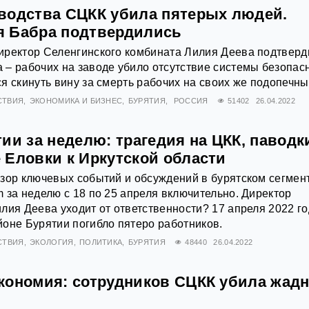
водства СЦКК убила пятерых людей.
 Бабра подтвердились
иректор Селенгинского комбината Лилия Деева подтверд
– рабочих на заводе убило отсутствие системы безопасн
я скинуть вину за смерть рабочих на своих же подопечны
СТВИЯ
ЭКОНОМИКА И БИЗНЕС
БУРЯТИЯ
РОССИЯ
51402
26.04.2022
ии за неделю: трагедия на ЦКК, паводк
 Еловки к Иркутской области
зор ключевых событий и обсуждений в бурятском сегмен
 за неделю с 18 по 25 апреля включительно. Директор
лия Деева уходит от ответственности? 17 апреля 2022 го
оне Бурятии погибло пятеро работников.
СТВИЯ
ЭКОЛОГИЯ
ПОЛИТИКА
БУРЯТИЯ
48440
26.04.2022
кономия: сотрудников СЦКК убила жад