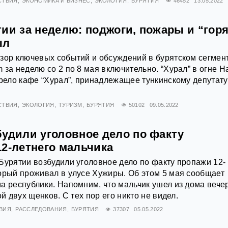
СТВИЯ
ЭКОНОМИКА И БИЗНЕС
ЭКОЛОГИЯ
БУРЯТИЯ
46452
13.05.2022
тии за неделю: поджоги, пожары и “гор
ыл
зор ключевых событий и обсуждений в бурятском сегмен
 за неделю со 2 по 8 мая включительно. “Хурал” в огне Н
орело кафе “Хурал”, принадлежащее тункинскому депутату
СТВИЯ
ЭКОЛОГИЯ
ТУРИЗМ
БУРЯТИЯ
50102
09.05.2022
будили уголовное дело по факту
12-летнего мальчика
Бурятии возбудили уголовное дело по факту пропажи 12-
орый проживал в улусе Хужиры. Об этом 5 мая сообщает
а республики. Напомним, что мальчик ушел из дома вече
ой двух щенков. С тех пор его никто не видел.
ВИЯ
РАССЛЕДОВАНИЯ
БУРЯТИЯ
37307
05.05.2022