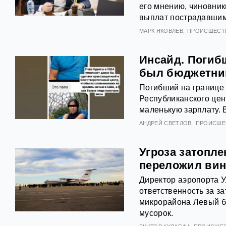
его мнению, чиновник
выплат пострадавшим
МАРК ЯКОВЛЕВ
ПРОИСШЕСТ
Инсайд. Погиб
был бюджетни
Погибший на границе
Республиканского цен
маленькую зарплату. 
АНДРЕЙ СВЕТЛОВ
ПРОИСШЕ
Угроза затопле
переложил вин
Директор аэропорта 
ответственность за з
микрорайона Левый б
мусорок.