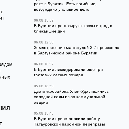
реке в Бурятии. Есть погибшие,
возбуждено уголовное дело
те
ит
06.08 15:59
В Бурятии прогнозируют грозы и град в
ближайшие дни
06.08 12:58
Землетрясение магнитудой 3,7 произошло
в Баргузинском районе Бурятии
 рядом
06.08 10:57
В Бурятии ликвидировали еще три
й
грозовых лесных пожара
енных
05.08 18:59
Два микрорайона Улан-Удэ лишились
холодной воды из-за коммунальной
аварии
ния
05.08 15:45
В Бурятии приостановили работу
т
Татауровской паромной переправы