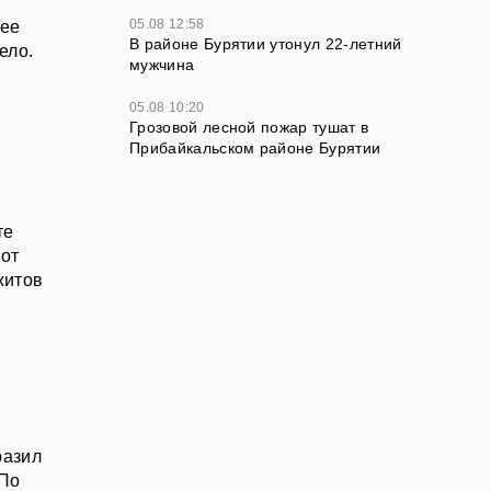
05.08 12:58
 ее
В районе Бурятии утонул 22-летний
ело.
мужчина
05.08 10:20
Грозовой лесной пожар тушат в
Прибайкальском районе Бурятии
те
 от
житов
разил
 По