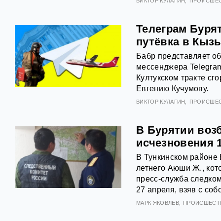
ВИКТОР КУЛАГИН
ПРОИСШЕ
Телеграм Буря
путёвка в Кыз
Бабр представляет об
мессенджера Telegram
Култукском тракте сг
Евгению Кучумову.
ВИКТОР КУЛАГИН
ПРОИСШЕ
В Бурятии воз
исчезновения 
В Тункинском районе 
летнего Аюши Ж., кот
пресс-служба следком
27 апреля, взяв с соб
МАРК ЯКОВЛЕВ
ПРОИСШЕСТ