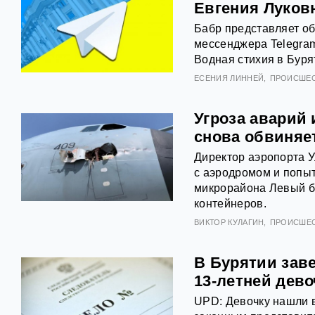
Евгения Луков
Бабр представляет об
мессенджера Telegram
Водная стихия в Буря
ЕСЕНИЯ ЛИННЕЙ
ПРОИСШЕ
Угроза аварий 
снова обвиняе
Директор аэропорта 
с аэродромом и попыт
микрорайона Левый б
контейнеров.
ВИКТОР КУЛАГИН
ПРОИСШЕ
В Бурятии зав
13-летней дев
UPD: Девочку нашли в