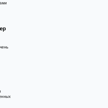
ками
ер
очень
в
ненных