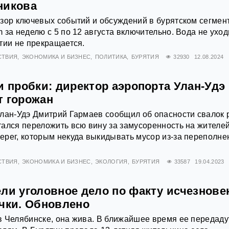
никова
зор ключевых событий и обсуждений в бурятском сегмен
 за неделю с 5 по 12 августа включительно. Вода не уход
тии не прекращается.
СТВИЯ
ЭКОНОМИКА И БИЗНЕС
ПОЛИТИКА
БУРЯТИЯ
32930
12.08.2024
и пробки: директор аэропорта Улан-Удэ
т горожан
Улан-Удэ Дмитрий Гармаев сообщил об опасности свалок
ался переложить всю вину за замусоренность на жителе
ерег, которым некуда выкидывать мусор из-за переполн
СТВИЯ
ЭКОНОМИКА И БИЗНЕС
ЭКОЛОГИЯ
БУРЯТИЯ
33587
19.04.2023
ели уголовное дело по факту исчезнове
очки. Обновлено
 Челябинске, она жива. В ближайшее время ее передаду