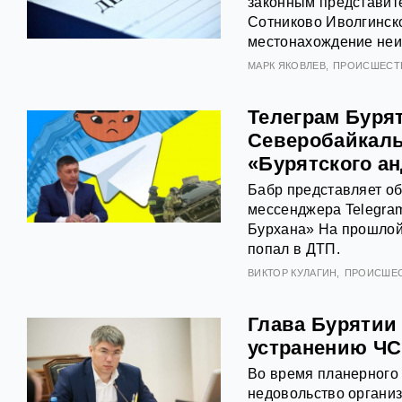
законным представите
Сотниково Иволгинско
местонахождение неиз
МАРК ЯКОВЛЕВ
ПРОИСШЕСТ
Телеграм Бурят
Северобайкаль
«Бурятского а
Бабр представляет об
мессенджера Telegram
Бурхана» На прошлой
попал в ДТП.
ВИКТОР КУЛАГИН
ПРОИСШЕ
Глава Бурятии
устранению ЧС
Во время планерного
недовольство органи