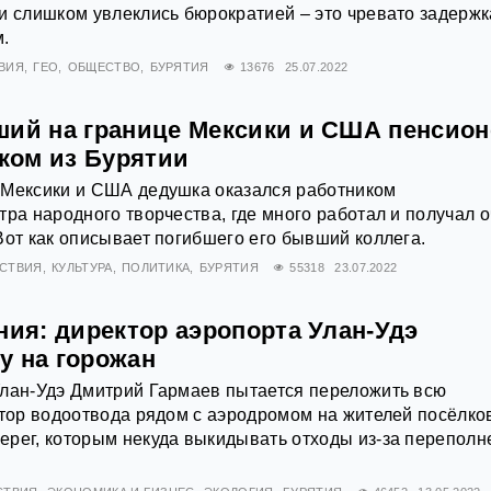
и слишком увлеклись бюрократией – это чревато задерж
.
ВИЯ
ГЕО
ОБЩЕСТВО
БУРЯТИЯ
13676
25.07.2022
ший на границе Мексики и США пенсион
ком из Бурятии
 Мексики и США дедушка оказался работником
тра народного творчества, где много работал и получал 
Вот как описывает погибшего его бывший коллега.
СТВИЯ
КУЛЬТУРА
ПОЛИТИКА
БУРЯТИЯ
55318
23.07.2022
ния: директор аэропорта Улан-Удэ
у на горожан
Улан-Удэ Дмитрий Гармаев пытается переложить всю
атор водоотвода рядом с аэродромом на жителей посёлко
ерег, которым некуда выкидывать отходы из-за перепол