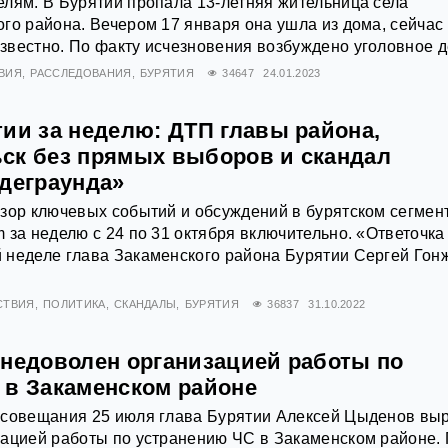
лям. В Бурятии пропала 13-летняя жительница села
го района. Вечером 17 января она ушла из дома, сейчас
вестно. По факту исчезновения возбуждено уголовное д
ВИЯ
РАССЛЕДОВАНИЯ
БУРЯТИЯ
34647
24.01.2023
ии за неделю: ДТП главы района,
ск без прямых выборов и скандал
ндеграунда»
зор ключевых событий и обсуждений в бурятском сегмен
 за неделю с 24 по 31 октября включительно. «Ответочка
 неделе глава Закаменского района Бурятии Сергей Гон
СТВИЯ
ПОЛИТИКА
СКАНДАЛЫ
БУРЯТИЯ
36837
31.10.2022
 недоволен организацией работы по
 в Закаменском районе
 совещания 25 июля глава Бурятии Алексей Цыденов вы
зацией работы по устранению ЧС в Закаменском районе.