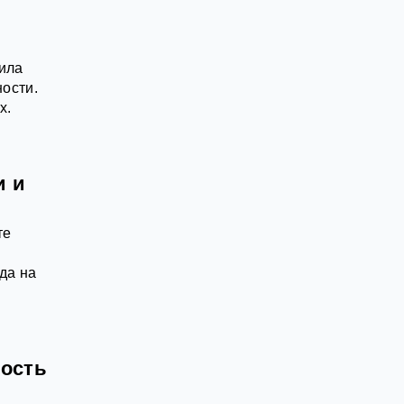
ила
ости.
х.
и и
те
да на
ность