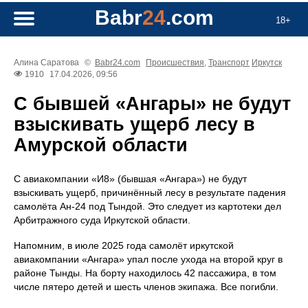
Babr
24
.com
18+
Алина Саратова
©
Babr24.com
Происшествия
,
Транспорт
Иркутск
1910
17.04.2026, 09:56
С бывшей «Ангары» не будут
взыскивать ущерб лесу в
Амурской области
С авиакомпании «И8» (бывшая «Ангара») не будут
взыскивать ущерб, причинённый лесу в результате падения
самолёта Ан‑24 под Тындой. Это следует из картотеки дел
Арбитражного суда Иркутской области.
Напомним, в июле 2025 года самолёт иркутской
авиакомпании «Ангара» упал после ухода на второй круг в
районе Тынды. На борту находилось 42 пассажира, в том
числе пятеро детей и шесть членов экипажа. Все погибли.