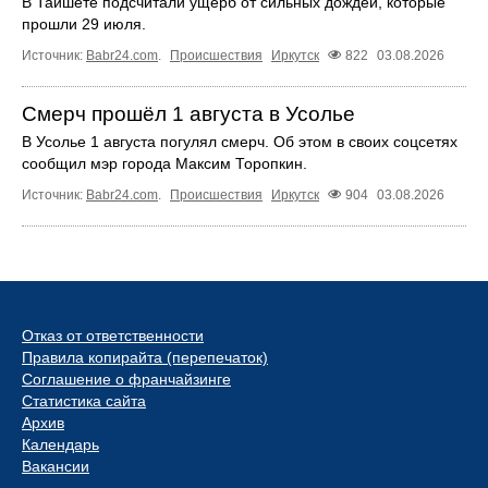
В Тайшете подсчитали ущерб от сильных дождей, которые
прошли 29 июля.
Источник:
Babr24.com
.
Происшествия
Иркутск
822
03.08.2026
Смерч прошёл 1 августа в Усолье
В Усолье 1 августа погулял смерч. Об этом в своих соцсетях
сообщил мэр города Максим Торопкин.
Источник:
Babr24.com
.
Происшествия
Иркутск
904
03.08.2026
Отказ от ответственности
Правила копирайта (перепечаток)
Соглашение о франчайзинге
Статистика сайта
Архив
Календарь
Вакансии