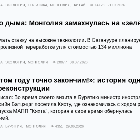
КА
ЭКОЛОГИЯ
ПОЛИТИКА
МОНГОЛИЯ
КИТАЙ
14723
21.07.2026
о дыма: Монголия замахнулась на «зел
ать ставку на высокие технологии. В Баганууре планиру
иролизной переработке угля стоимостью 134 миллиона
КА
ЭКОЛОГИЯ
МОНГОЛИЯ
20077
08.07.2026
том году точно закончим!»: история од
реконструкции
писал: Во время своего визита в Бурятию министр иност
ийн Батцэцэг посетила Кяхту, где ознакомилась с ходом 
пуска МАПП "Кяхта", которая в свое время обернулась
ией.
КА
БУРЯТИЯ
МОНГОЛИЯ
4351
29.06.2026