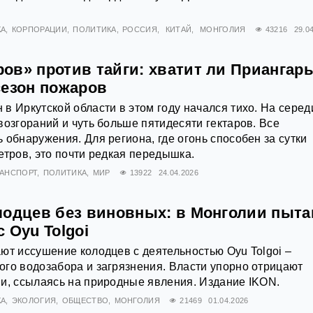
КА
КОРПОРАЦИИ
ПОЛИТИКА
РОССИЯ
КИТАЙ
МОНГОЛИЯ
43216
29.0
ов» против тайги: хватит ли Приангар
сезон пожаров
в Иркутской области в этом году начался тихо. На серед
возгораний и чуть больше пятидесяти гектаров. Все
 обнаружения. Для региона, где огонь способен за сутки
етров, это почти редкая передышка.
РАНСПОРТ
ПОЛИТИКА
МИР
13922
24.04.2026
лодцев без виновных: в Монголии пыт
 Oyu Tolgoi
ют иссушение колодцев с деятельностью Oyu Tolgoi –
го водозабора и загрязнения. Власти упорно отрицают
и, ссылаясь на природные явления. Издание IKON.
КА
ЭКОЛОГИЯ
ОБЩЕСТВО
МОНГОЛИЯ
21469
01.04.2026