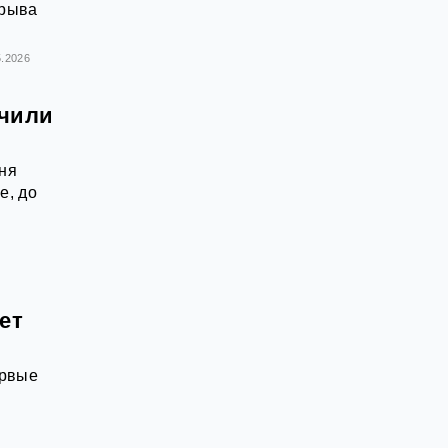
орыва
5.2026
учили
дня
е, до
ет
ервые