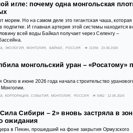
ой игле: почему одна монгольская пло
ых
т морем. Но на самом деле это гигантская чаша, которая
в подпитке. И главная артерия этой системы находится в
оловину всей воды Байкал получает через Селенгу –
бассейна.
КА
ЭКОЛОГИЯ
МОНГОЛИЯ
БАЙКАЛ
РОССИЯ
21356
23.06.2026
лбила монгольский уран – «Росатому» 
 Orano в июне 2026 года начала строительство урановог
 Монголии.
КА
КОРПОРАЦИИ
СОБЫТИЯ
МОНГОЛИЯ
РОССИЯ
6962
12.06.2026
«Сила Сибири – 2» вновь застряла в зон
го ожидания
дера в Пекин, прошедший на фоне закрытия Ормузского