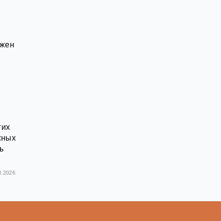
лжен
гих
жных
ь
3.2026