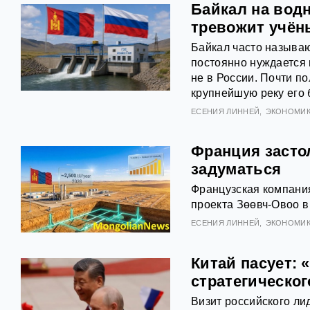
Байкал на водн
тревожит учён
Байкал часто называю
постоянно нуждается 
не в России. Почти п
крупнейшую реку его 
ЕСЕНИЯ ЛИННЕЙ
ЭКОНОМИ
Франция засто
задуматься
Французская компания
проекта Зөөвч-Овоо в
ЕСЕНИЯ ЛИННЕЙ
ЭКОНОМИ
Китай пасует: 
стратегическо
Визит российского ли