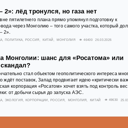
 2»: лёд тронулся, но газа нет
вне пятилетнего плана прямо упомянул подготовку к
овода через Монголию – того самого участка, который до
– 2».
КА
ПОЛИТИКА
РОССИЯ
КИТАЙ
МОНГОЛИЯ
46400
26.03.2026
ка Монголии: шанс для «Росатома» или
 скандал?
нчательно стал объектом геополитического интереса мно
но ждёт поставок, Запад продвигает идею «критически ва
ская корпорация «Росатом» хочет взять под контроль вес
ики: от добычи сырья до запуска АЭС.
КА
ЭКОЛОГИЯ
КОРПОРАЦИИ
РОССИЯ
МОНГОЛИЯ
КИТАЙ
49630
25.0