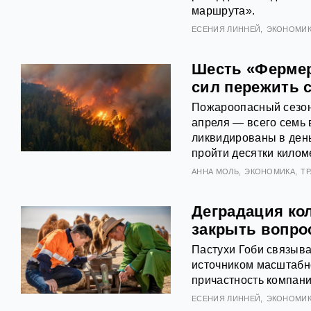
маршрута».
ЕСЕНИЯ ЛИННЕЙ
ЭКОНОМИ
Шесть «Фермер
сил пережить 
Пожароопасный сезон 
апреля — всего семь 
ликвидированы в день
пройти десятки килом
АННА МОЛЬ
ЭКОНОМИКА
Т
Деградация ко
закрыть вопрос
Пастухи Гоби связыва
источником масштабно
причастность компани
ЕСЕНИЯ ЛИННЕЙ
ЭКОНОМИ