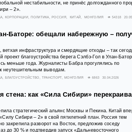
лобальной нестабильности, не принёс долгожданного пр
ири – 2».
КА
КОРПОРАЦИИ
ПОЛИТИКА
РОССИЯ
КИТАЙ
МОНГОЛИЯ
54318
20.0
лан‑Баторе: обещали набережную – пол
 ветхая инфраструктура и смердящие отходы – так сего
 проект благоустройства берега Сэлбэ-Гол в Улан‑Батор
ось меньше года. Журналисты Бабра прогулялись по
 к неутешительным выводам.
КА
БЛАГОУСТРОЙСТВО
ТРАНСПОРТ
МОНГОЛИЯ
6863
30.04.2026
я стена: как «Сила Сибири» перекраива
епила стратегический альянс Москвы и Пекина. Китай вп
Силу Сибири – 2» в свой пятилетний план. Россия тем
о закрепила разворот на Восток, предложив соседу
газ до 30 % и подтвердив запуск «Дальневосточного