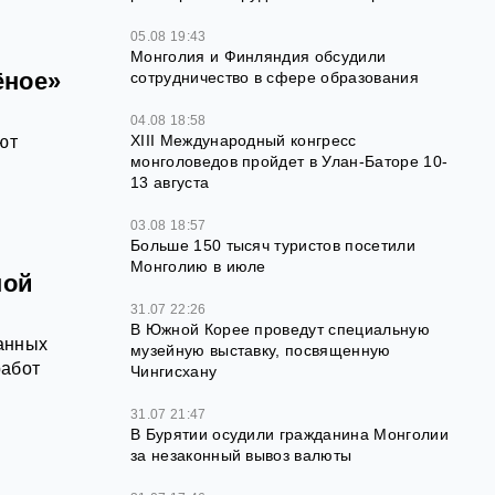
05.08 19:43
Монголия и Финляндия обсудили
ёное»
сотрудничество в сфере образования
04.08 18:58
XIII Международный конгресс
ют
монголоведов пройдет в Улан-Баторе 10-
13 августа
03.08 18:57
Больше 150 тысяч туристов посетили
Монголию в июле
ной
31.07 22:26
В Южной Корее проведут специальную
ранных
музейную выставку, посвященную
работ
Чингисхану
31.07 21:47
В Бурятии осудили гражданина Монголии
за незаконный вывоз валюты