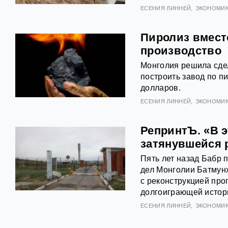
ЕСЕНИЯ ЛИННЕЙ
ЭКОНОМИ
Пиролиз вмест
производство
Монголия решила сдел
построить завод по п
долларов.
ЕСЕНИЯ ЛИННЕЙ
ЭКОНОМИ
РепринтЪ. «В э
затянувшейся 
Пять лет назад Бабр 
дел Монголии Батмунх
с реконструкцией про
долгоиграющей истор
ЕСЕНИЯ ЛИННЕЙ
ЭКОНОМИ