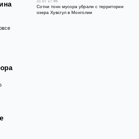
31.07 17:46
тина
Сотни тонн мусора убрали с территории
озера Хувсгул в Монголии
овсе
пора
о
е