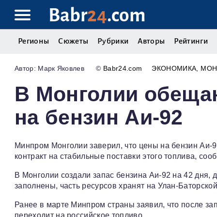
Babr
24
.com
Регионы
Сюжеты
Рубрики
Авторы
Рейтинги
Марк Яковлев
©
Babr24.com
ЭКОНОМИКА
МОН
В Монголии обеща
на бензин Аи-92
Минпром Монголии заверил, что цены на бензин Аи-9
контракт на стабильные поставки этого топлива, соо
В Монголии создали запас бензина Аи-92 на 42 дня,
заполнены, часть ресурсов хранят на Улан-Баторской
Ранее в марте Минпром страны заявил, что после за
переходит на российское топливо.