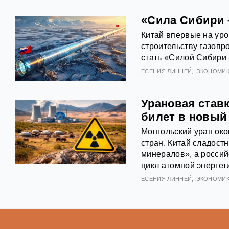
«Сила Сибири –
Китай впервые на уро
строительству газопр
стать «Силой Сибири 
ЕСЕНИЯ ЛИННЕЙ
ЭКОНОМИ
Урановая став
билет в новый
Монгольский уран око
стран. Китай сладост
минералов», а россий
цикл атомной энергет
ЕСЕНИЯ ЛИННЕЙ
ЭКОНОМИ