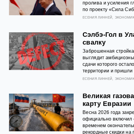
пролива и усиления г
по проекту «Сила Сиб
ЕСЕНИЯ ЛИННЕЙ
ЭКОНОМИ
Сэлбэ-Гол в У
свалку
Заброшенная стройка,
выглядит амбициозный
сдачи которого остал
территории и пришли
ЕСЕНИЯ ЛИННЕЙ
ЭКОНОМИ
Великая газова
карту Евразии
Весна 2026 года закр
официально включил «
временем окончательн
рекордные скидки на 