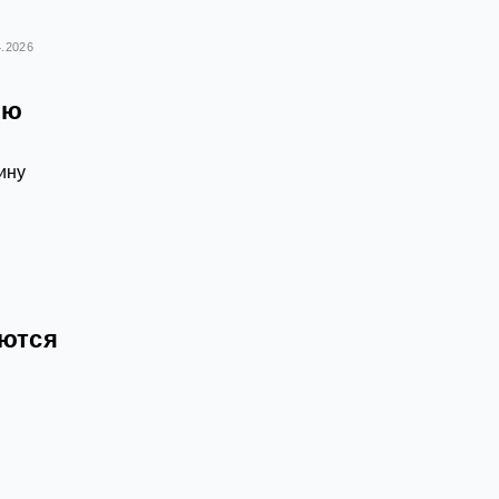
4.2026
ью
ину
аются