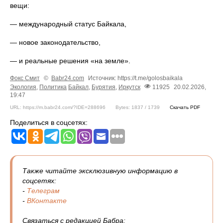
вещи:
— международный статус Байкала,
— новое законодательство,
— и реальные решения «на земле».
Фокс Смит
©
Babr24.com
Источник: https://t.me/golosbaikala
Экология
,
Политика
Байкал
,
Бурятия
,
Иркутск
11925
20.02.2026,
19:47
URL: https://m.babr24.com/?IDE=288696
Bytes: 1837 / 1739
Скачать PDF
Поделиться в соцсетях:
Также читайте эксклюзивную информацию в
соцсетях:
-
Телеграм
-
ВКонтакте
Связаться с редакцией Бабра: