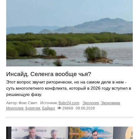
Инсайд. Селенга вообще чья?
Этот вопрос звучит риторически, но на самом деле в нем -
суть многолетнего конфликта, который в 2026 году вступил в
решающую фазу.
Автор: Фокс Смит.
Источник:
Babr24.com
.
Экология
,
Экономика
Монголия
,
Бурятия
,
Байкал
29668
09.06.2026