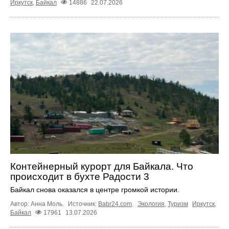
Иркутск
,
Байкал
14886
22.07.2026
Контейнерный курорт для Байкала. Что
происходит в бухте Радости 3
Байкал снова оказался в центре громкой истории.
Автор: Анна Моль.
Источник:
Babr24.com
.
Экология
,
Туризм
Иркутск
,
Байкал
17961
13.07.2026