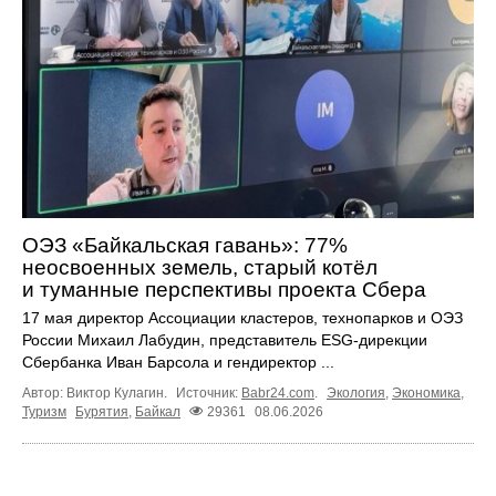
ОЭЗ «Байкальская гавань»: 77%
неосвоенных земель, старый котёл
и туманные перспективы проекта Сбера
17 мая директор Ассоциации кластеров, технопарков и ОЭЗ
России Михаил Лабудин, представитель ESG-дирекции
Сбербанка Иван Барсола и гендиректор ...
Автор: Виктор Кулагин.
Источник:
Babr24.com
.
Экология
,
Экономика
,
Туризм
Бурятия
,
Байкал
29361
08.06.2026