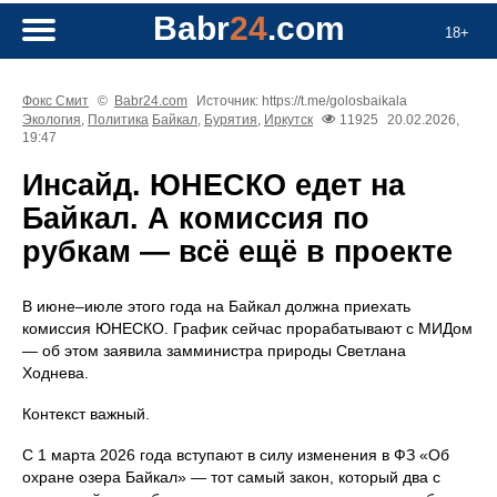
Babr
24
.com
18+
Фокс Смит
©
Babr24.com
Источник: https://t.me/golosbaikala
Экология
,
Политика
Байкал
,
Бурятия
,
Иркутск
11925
20.02.2026,
19:47
Инсайд. ЮНЕСКО едет на
Байкал. А комиссия по
рубкам — всё ещё в проекте
В июне–июле этого года на Байкал должна приехать
комиссия ЮНЕСКО. График сейчас прорабатывают с МИДом
— об этом заявила замминистра природы Светлана
Ходнева.
Контекст важный.
С 1 марта 2026 года вступают в силу изменения в ФЗ «Об
охране озера Байкал» — тот самый закон, который два с