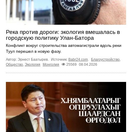
Река против дороги: экология вмешалась в
городскую политику Улан-Батора
Конфликт вокруг строительства автомагистрали вдоль реки
Туул перешел в новую фазу.
Автор: Эрнест Баатырев.
Источник:
Babr24.com
.
Благоустройство
,
Общество
,
Экология
Монголия
25569
08.04.2026