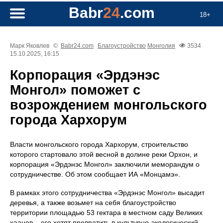
Babr
24
.com
18+
Марк Яковлев
©
Babr24.com
Благоустройство
Монголия
3534
15.10.2025, 16:15
Корпорация «Эрдэнэс
Монгол» поможет с
возрождением монгольского
города Хархорум
Власти монгольского города Хархорум, строительство
которого стартовало этой весной в долине реки Орхон, и
корпорация «Эрдэнэс Монгол» заключили меморандум о
сотрудничестве. Об этом сообщает ИА «Монцамэ».
В рамках этого сотрудничества «Эрдэнэс Монгол» высадит
деревья, а также возьмет на себя благоустройство
территории площадью 53 гектара в местном саду Великих
хаанов – его хотят превратить в культурно-экологический