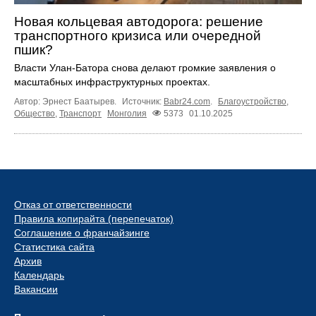
Новая кольцевая автодорога: решение
транспортного кризиса или очередной
пшик?
Власти Улан-Батора снова делают громкие заявления о
масштабных инфраструктурных проектах.
Автор: Эрнест Баатырев.
Источник:
Babr24.com
.
Благоустройство
,
Общество
,
Транспорт
Монголия
5373
01.10.2025
Отказ от ответственности
Правила копирайта (перепечаток)
Соглашение о франчайзинге
Статистика сайта
Архив
Календарь
Вакансии