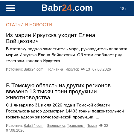
Babr
24
.com
18+
СТАТЬИ И НОВОСТИ
Из мэрии Иркутска уходит Елена
Войцехович
В отставку подала заместитель мэра, руководитель аппарата
мэрии Иркутска Елена Войцехович. Об этом сообщает ряд
телеграм‑каналов Иркутска.
Источник:
Babr24.com
.
Политика
Иркутск
13
07.08.2026
В Томскую область из других регионов
ввезено 13 тысяч тонн продукции
животноводства
С 1 января по 31 июля 2026 года в Томской области
Россельхознадзор досмотрел 14493 тонны подконтрольной
госветнадзору животноводческой продукции, ...
Источник:
Babr24.com
.
Экономика
,
Транспорт
Томск
32
07.08.2026