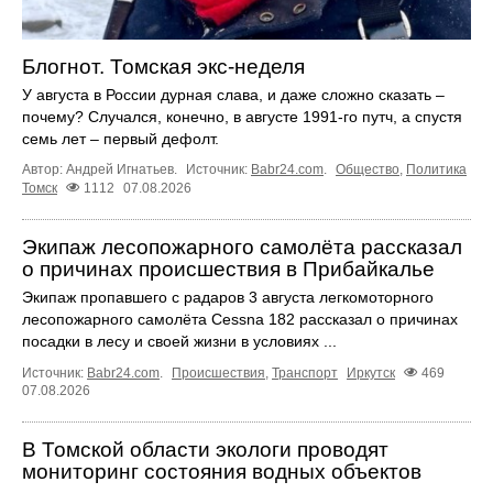
Блогнот. Томская экс-неделя
У августа в России дурная слава, и даже сложно сказать –
почему? Случался, конечно, в августе 1991-го путч, а спустя
семь лет – первый дефолт.
Автор: Андрей Игнатьев.
Источник:
Babr24.com
.
Общество
,
Политика
Томск
1112
07.08.2026
Экипаж лесопожарного самолёта рассказал
о причинах происшествия в Прибайкалье
Экипаж пропавшего с радаров 3 августа легкомоторного
лесопожарного самолёта Cessna 182 рассказал о причинах
посадки в лесу и своей жизни в условиях ...
Источник:
Babr24.com
.
Происшествия
,
Транспорт
Иркутск
469
07.08.2026
В Томской области экологи проводят
мониторинг состояния водных объектов