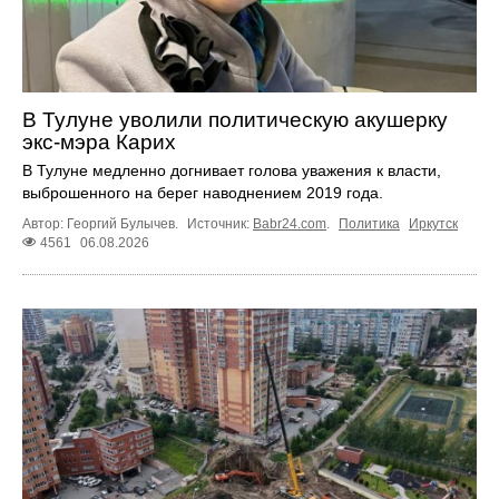
В Тулуне уволили политическую акушерку
экс-мэра Карих
В Тулуне медленно догнивает голова уважения к власти,
выброшенного на берег наводнением 2019 года.
Автор: Георгий Булычев.
Источник:
Babr24.com
.
Политика
Иркутск
4561
06.08.2026