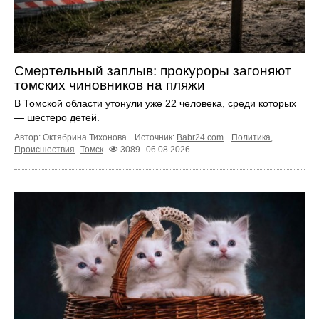
Смертельный заплыв: прокуроры загоняют
томских чиновников на пляжи
В Томской области утонули уже 22 человека, среди которых
— шестеро детей.
Автор: Октябрина Тихонова.
Источник:
Babr24.com
.
Политика
,
Происшествия
Томск
3089
06.08.2026