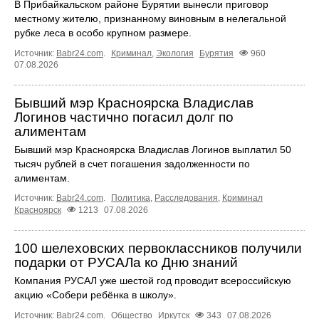
В Прибайкальском районе Бурятии вынесли приговор
местному жителю, признанному виновным в нелегальной
рубке леса в особо крупном размере.
Источник:
Babr24.com
.
Криминал
,
Экология
Бурятия
960
07.08.2026
Бывший мэр Красноярска Владислав
Логинов частично погасил долг по
алиментам
Бывший мэр Красноярска Владислав Логинов выплатил 50
тысяч рублей в счет погашения задолженности по
алиментам.
Источник:
Babr24.com
.
Политика
,
Расследования
,
Криминал
Красноярск
1213
07.08.2026
100 шелеховских первоклассников получили
подарки от РУСАЛа ко Дню знаний
Компания РУСАЛ уже шестой год проводит всероссийскую
акцию «Собери ребёнка в школу».
Источник:
Babr24.com
.
Общество
Иркутск
343
07.08.2026