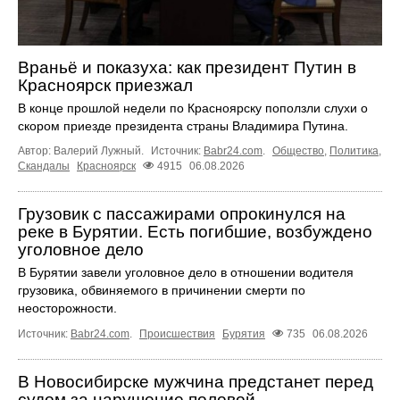
Враньё и показуха: как президент Путин в
Красноярск приезжал
В конце прошлой недели по Красноярску поползли слухи о
скором приезде президента страны Владимира Путина.
Автор: Валерий Лужный.
Источник:
Babr24.com
.
Общество
,
Политика
,
Скандалы
Красноярск
4915
06.08.2026
Грузовик с пассажирами опрокинулся на
реке в Бурятии. Есть погибшие, возбуждено
уголовное дело
В Бурятии завели уголовное дело в отношении водителя
грузовика, обвиняемого в причинении смерти по
неосторожности.
Источник:
Babr24.com
.
Происшествия
Бурятия
735
06.08.2026
В Новосибирске мужчина предстанет перед
судом за нарушение половой