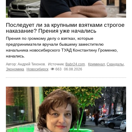
Последует ли за крупными взятками строгое
наказание? Прения уже начались
Прения по громкому делу о взятках, которые
предприниматели вручали бывшему заместителю
начальника новосибирского ТУАД Константину Громенко,
начались.
Автор: Андрей Тихонов.
Источник:
Babr24.com
.
Криминал
,
Скандалы
,
Экономика
Новосибирск
663
06.08.2026