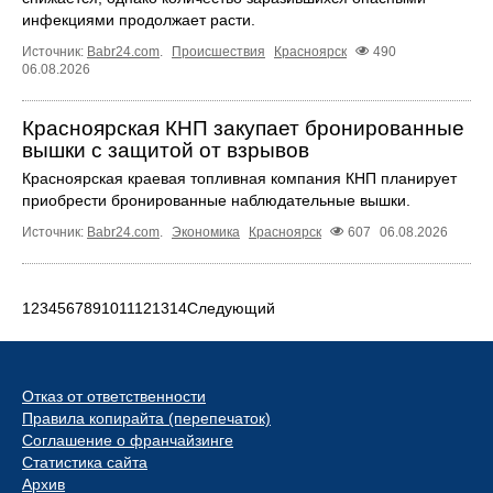
инфекциями продолжает расти.
Источник:
Babr24.com
.
Происшествия
Красноярск
490
06.08.2026
Красноярская КНП закупает бронированные
вышки с защитой от взрывов
Красноярская краевая топливная компания КНП планирует
приобрести бронированные наблюдательные вышки.
Источник:
Babr24.com
.
Экономика
Красноярск
607
06.08.2026
1
2
3
4
5
6
7
8
9
10
11
12
13
14
Следующий
Отказ от ответственности
Правила копирайта (перепечаток)
Соглашение о франчайзинге
Статистика сайта
Архив